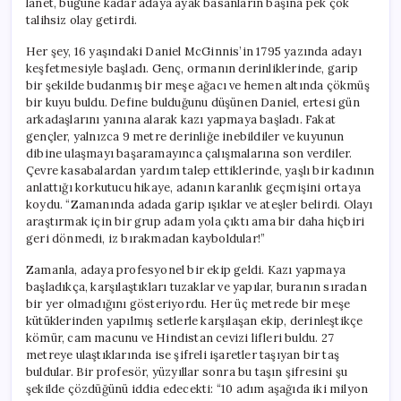
lanet, bugüne kadar adaya ayak basanların başına pek çok
Hazine
için
talihsiz olay getirdi.
Her şey, 16 yaşındaki Daniel McGinnis’in 1795 yazında adayı
keşfetmesiyle başladı. Genç, ormanın derinliklerinde, garip
bir şekilde budanmış bir meşe ağacı ve hemen altında çökmüş
bir kuyu buldu. Define bulduğunu düşünen Daniel, ertesi gün
arkadaşlarını yanına alarak kazı yapmaya başladı. Fakat
gençler, yalnızca 9 metre derinliğe inebildiler ve kuyunun
dibine ulaşmayı başaramayınca çalışmalarına son verdiler.
Çevre kasabalardan yardım talep ettiklerinde, yaşlı bir kadının
anlattığı korkutucu hikaye, adanın karanlık geçmişini ortaya
koydu. “Zamanında adada garip ışıklar ve ateşler belirdi. Olayı
araştırmak için bir grup adam yola çıktı ama bir daha hiçbiri
geri dönmedi, iz bırakmadan kayboldular!”
Zamanla, adaya profesyonel bir ekip geldi. Kazı yapmaya
başladıkça, karşılaştıkları tuzaklar ve yapılar, buranın sıradan
bir yer olmadığını gösteriyordu. Her üç metrede bir meşe
kütüklerinden yapılmış setlerle karşılaşan ekip, derinleştikçe
kömür, cam macunu ve Hindistan cevizi lifleri buldu. 27
metreye ulaştıklarında ise şifreli işaretler taşıyan bir taş
buldular. Bir profesör, yüzyıllar sonra bu taşın şifresini şu
şekilde çözdüğünü iddia edecekti: “10 adım aşağıda iki milyon