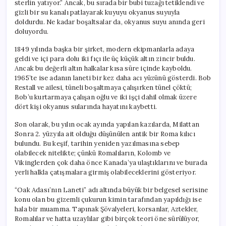
sterlin yatıyor.” Ancak, bu sırada bir bubi tuzağı tetiklendi ve
gizli bir su kanalı patlayarak kuyuyu okyanus suyuyla
doldurdu. Ne kadar boşaltsalar da, okyanus suyu anında geri
doluyordu.
1849 yılında başka bir şirket, modern ekipmanlarla adaya
geldi ve içi para dolu iki fıçı ile üç küçük altın zincir buldu.
Ancak bu değerli altın halkalar kısa süre içinde kayboldu.
1965’te ise adanın laneti bir kez daha acı yüzünü gösterdi. Bob
Restall ve ailesi, tüneli boşaltmaya çalışırken tünel çöktü;
Bob’u kurtarmaya çalışan oğlu ve iki işçi dahil olmak üzere
dört kişi okyanus sularında hayatını kaybetti.
Son olarak, bu yılın ocak ayında yapılan kazılarda, Milattan
Sonra 2. yüzyıla ait olduğu düşünülen antik bir Roma kılıcı
bulundu. Bu keşif, tarihin yeniden yazılmasına sebep
olabilecek nitelikte; çünkü Romalıların, Kolomb ve
Vikinglerden çok daha önce Kanada’ya ulaştıklarını ve burada
yerli halkla çatışmalara girmiş olabileceklerini gösteriyor.
“Oak Adası’nın Laneti” adı altında büyük bir belgesel serisine
konu olan bu gizemli çukurun kimin tarafından yapıldığı ise
hala bir muamma. Tapınak Şövalyeleri, korsanlar, Aztekler,
Romalılar ve hatta uzaylılar gibi birçok teori öne sürülüyor,