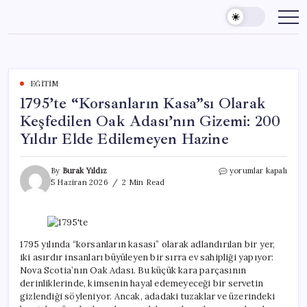
Skip
to
content
EĞITIM
1795’te “Korsanların Kasa”sı Olarak
Keşfedilen Oak Adası’nın Gizemi: 200
Yıldır Elde Edilemeyen Hazine
1795’te
By
Burak Yıldız
yorumlar kapalı
“Korsanların
5 Haziran 2026
2 Min Read
Kasa”sı
Olarak
Keşfedilen
Oak
Adası’nın
1795 yılında “korsanların kasası” olarak adlandırılan bir yer,
Gizemi:
iki asırdır insanları büyüleyen bir sırra ev sahipliği yapıyor:
200
Nova Scotia’nın Oak Adası. Bu küçük kara parçasının
Yıldır
derinliklerinde, kimsenin hayal edemeyeceği bir servetin
Elde
gizlendiği söyleniyor. Ancak, adadaki tuzaklar ve üzerindeki
Edilemeyen