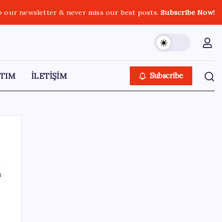
o our newsletter & never miss our best posts.
Subscribe Now!
TIM
İLETİŞİM
Subscribe
ı
SON YAZILAR
Kia EV2 Türkiye Yolcusu: İşte Beklenen
Fiyat ve Özellikler