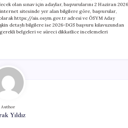
Süreci
lecek olan sınav için adaylar, başvurularını 2 Haziran 202
Başladı
nternet sitesinde yer alan bilgilere göre, başvurular,
için
 olarak https://ais.osym.gov.tr adresi ve ÖSYM Aday
lişkin detaylı bilgilere ise 2026-DGS başvuru kılavuzundan
rekli belgeleri ve süreci dikkatlice incelemeleri
Author
ak Yıldız