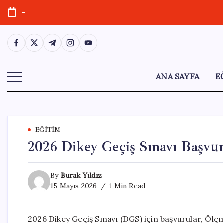
Skip
-
to
content
https://www.facebook.com/
https://twitter.com/
https://t.me/
https://www.instagram.com/
https://youtube.com/
ANA SAYFA
E
EĞITIM
2026 Dikey Geçiş Sınavı Başvur
By
Burak Yıldız
15 Mayıs 2026
1 Min Read
2026 Dikey Geçiş Sınavı (DGS) için başvurular, Ö