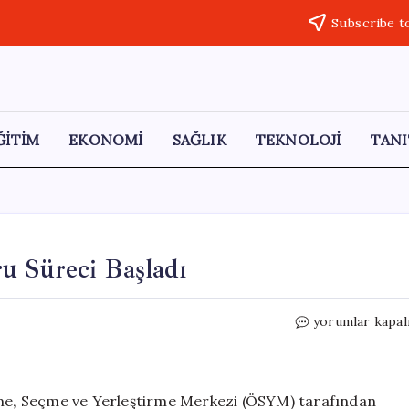
Subscribe t
ĞİTİM
EKONOMİ
SAĞLIK
TEKNOLOJİ
TANI
u Süreci Başladı
2026
yorumlar kapal
Dikey
Geçiş
Sınavı
Başvuru
lçme, Seçme ve Yerleştirme Merkezi (ÖSYM) tarafından