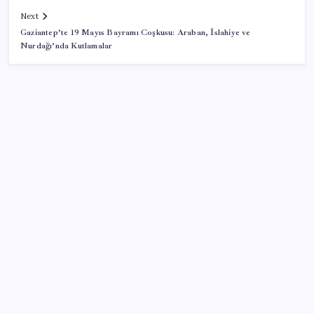
Next
Gaziantep’te 19 Mayıs Bayramı Coşkusu: Araban, İslahiye ve
Nurdağı’nda Kutlamalar
SON YAZILAR
Kia EV2 Türkiye Yolcusu: İşte Beklenen Fiyat ve
Özellikler
Resmen Meclis’e sunuldu: İşte 10 soruda ‘çerçeve
yasa’ teklifi…
Antarktika’da ökaryot canlıların izlerine rastladı