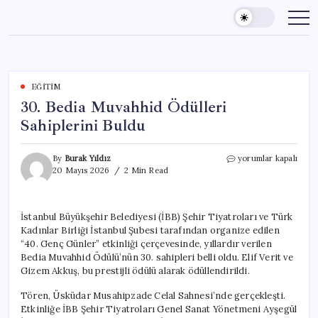
Skip
to
content
EĞITIM
30. Bedia Muvahhid Ödülleri
Sahiplerini Buldu
30.
By
Burak Yıldız
yorumlar kapalı
Bedia
20 Mayıs 2026
2 Min Read
Muvahhid
Ödülleri
Sahiplerini
İstanbul Büyükşehir Belediyesi (İBB) Şehir Tiyatroları ve Türk
Buldu
Kadınlar Birliği İstanbul Şubesi tarafından organize edilen
için
“40. Genç Günler” etkinliği çerçevesinde, yıllardır verilen
Bedia Muvahhid Ödülü’nün 30. sahipleri belli oldu. Elif Verit ve
Gizem Akkuş, bu prestijli ödülü alarak ödüllendirildi.
Tören, Üsküdar Musahipzade Celal Sahnesi’nde gerçekleşti.
Etkinliğe İBB Şehir Tiyatroları Genel Sanat Yönetmeni Ayşegül