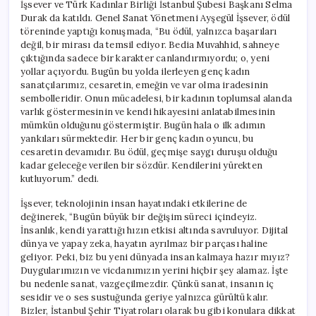
İşsever ve Türk Kadınlar Birliği İstanbul Şubesi Başkanı Selma
Durak da katıldı. Genel Sanat Yönetmeni Ayşegül İşsever, ödül
töreninde yaptığı konuşmada, “Bu ödül, yalnızca başarıları
değil, bir mirası da temsil ediyor. Bedia Muvahhid, sahneye
çıktığında sadece bir karakter canlandırmıyordu; o, yeni
yollar açıyordu. Bugün bu yolda ilerleyen genç kadın
sanatçılarımız, cesaretin, emeğin ve var olma iradesinin
sembolleridir. Onun mücadelesi, bir kadının toplumsal alanda
varlık göstermesinin ve kendi hikayesini anlatabilmesinin
mümkün olduğunu göstermiştir. Bugün hala o ilk adımın
yankıları sürmektedir. Her bir genç kadın oyuncu, bu
cesaretin devamıdır. Bu ödül, geçmişe saygı duruşu olduğu
kadar geleceğe verilen bir sözdür. Kendilerini yürekten
kutluyorum.” dedi.
İşsever, teknolojinin insan hayatındaki etkilerine de
değinerek, “Bugün büyük bir değişim süreci içindeyiz.
İnsanlık, kendi yarattığı hızın etkisi altında savruluyor. Dijital
dünya ve yapay zeka, hayatın ayrılmaz bir parçası haline
geliyor. Peki, biz bu yeni dünyada insan kalmaya hazır mıyız?
Duygularımızın ve vicdanımızın yerini hiçbir şey alamaz. İşte
bu nedenle sanat, vazgeçilmezdir. Çünkü sanat, insanın iç
sesidir ve o ses sustuğunda geriye yalnızca gürültü kalır.
Bizler, İstanbul Şehir Tiyatroları olarak bu gibi konulara dikkat