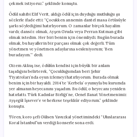
çekmek istiyoruz.” şeklinde konuştu.
Ödül sahibi Elif Verit, aldığı ödül için duyduğu mutluluğu şu
sözlerle ifade etti: “Çocukken annemin dantel masa örtüsüyle
şarkı söylediğimi hatırlıyorum. O zamanlar birçok hayalim
vardı; dansöz olmak, Ayşen Gruda veya Perran Kutman gibi
olmak istedim. Her biri benim için önemliydi. Bugün burada
olmak, bu hayallerin bir parçası olmak çok değerli. Tüm
yönetmen ve yönetmen adaylarına sesleniyorum; ‘Ben
buradayım.’” dedi.
Gizem Akkuş ise, ödülün kendisi için büyük bir anlam
taşıdığını belirterek, “Çocukluğumdan beri Şehir
Tiyatroları’nda oyun izlemeyi hatırlıyorum. Burada olmak
benim için bir hayaldi. 2014’te ‘Kerbela’ oyunuyla bu kurumda
yer almanın heyecanını yaşadım. Bu ödül, o heyecanı yeniden
hatırlattı. Türk Kadınlar Birliği’ne, Genel Sanat Yönetmenimiz
Ayşegül İşsever’e ve herkese teşekkür ediyorum.” şeklinde
konuştu.
Tören, koro şefi Gülsen Yavuzkal yönetimindeki “Uluslararası
Koral İstanbul”un verdiği konserle sona erdi.