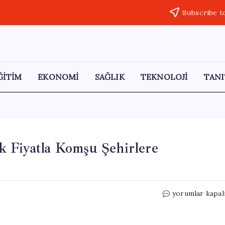
Subscribe t
ĞİTİM
EKONOMİ
SAĞLIK
TEKNOLOJİ
TANI
k Fiyatla Komşu Şehirlere
Antakya’nın
yorumlar kapal
Domatesleri
Yüksek
Fiyatla