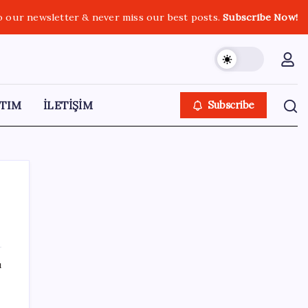
o our newsletter & never miss our best posts.
Subscribe Now!
TIM
İLETİŞİM
Subscribe
SON YAZILAR
ı
Kia EV2 Türkiye Yolcusu: İşte Beklenen
Fiyat ve Özellikler