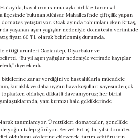
Komşu
 Hatay’da, havaların ısınmasıyla birlikte tarımsal
Şehirlere
ilçesinde bulunan Akhisar Mahallesi’nde çiftçilik yapan
Gönderiliyor:
a domates yetiştiriyor. Ocak ayında tohumları eken Ertaş,
Kilosu
larda yaşanan aşırı yağışlar nedeniyle domatesin verimind
60
tış fiyatı 60 TL olarak belirlenmiş durumda.
TL
için
e ettiği ürünleri Gaziantep, Diyarbakır ve
irtti. “Bu yıl aşırı yağışlar nedeniyle verimde kayıplar
ledi,” diye ekledi.
itkilerine zarar verdiğini ve hastalıklarla mücadele
imin, kuraklık ve daha uygun hava koşulları sayesinde çok
toplarken oldukça dikkatli davranıyoruz; her birini
unlaştıklarında, yani kırmızı hale geldiklerinde
olarak tanımlanıyor. Ürettikleri domatesler, genellikle
de yoğun talep görüyor. Servet Ertaş, bu yılki domates
ici olduğunu sözlerine ekleyerek, tarım sektörü için