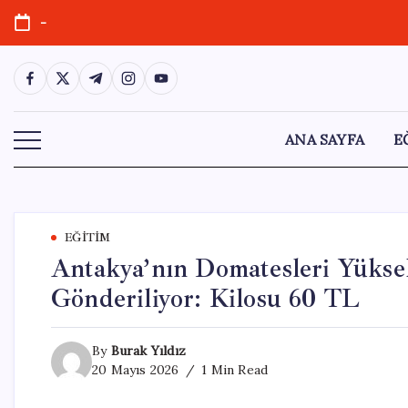
Skip
-
to
content
https://www.facebook.com/
https://twitter.com/
https://t.me/
https://www.instagram.com/
https://youtube.com/
ANA SAYFA
E
EĞITIM
Antakya’nın Domatesleri Yükse
Gönderiliyor: Kilosu 60 TL
By
Burak Yıldız
20 Mayıs 2026
1 Min Read