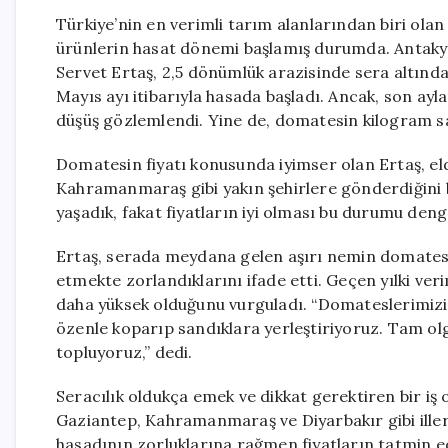
Türkiye’nin en verimli tarım alanlarından biri olan
ürünlerin hasat dönemi başlamış durumda. Antakya 
Servet Ertaş, 2,5 dönümlük arazisinde sera altınd
Mayıs ayı itibarıyla hasada başladı. Ancak, son ay
düşüş gözlemlendi. Yine de, domatesin kilogram sa
Domatesin fiyatı konusunda iyimser olan Ertaş, eld
Kahramanmaraş gibi yakın şehirlere gönderdiğini bel
yaşadık, fakat fiyatların iyi olması bu durumu denge
Ertaş, serada meydana gelen aşırı nemin domates b
etmekte zorlandıklarını ifade etti. Geçen yılki ver
daha yüksek olduğunu vurguladı. “Domateslerimizi 
özenle koparıp sandıklara yerleştiriyoruz. Tam olg
topluyoruz,” dedi.
Seracılık oldukça emek ve dikkat gerektiren bir iş 
Gaziantep, Kahramanmaraş ve Diyarbakır gibi iller
hasadının zorluklarına rağmen fiyatların tatmin ed