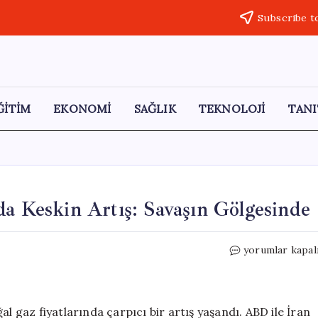
Subscribe t
ĞİTİM
EKONOMİ
SAĞLIK
TEKNOLOJİ
TANI
da Keskin Artış: Savaşın Gölgesinde
Avrupa’da
yorumlar kapal
Doğal
Gaz
Fiyatlarında
Keskin
l gaz fiyatlarında çarpıcı bir artış yaşandı. ABD ile İran