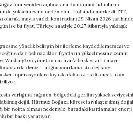
Artış:
Boğazı’nın yeniden açılmasına dair somut adımların
Savaşın
anında yükselmesine neden oldu. Hollanda merkezli TTF,
Gölgesinde
ı olarak, mayıs vadeli kontratları 29 Nisan 2026 tarihind
için
ise bu fiyat, Türkiye saatiyle 20.27 itibarıyla yaklaşık
üşmesine yönelik belirgin bir ilerleme kaydedilememesi ve
ğine dair belirsizlikler, fiyatların yükselmesine zemin
e, Washington yönetiminin İran’a baskıyı artırmayı
 limanlarda deniz trafiğini sınırlama stratejisine
ı askeri operasyonlara kıyasla daha az riskli ancak uzun
riliyor.
esin varlığına rağmen, bölgedeki gerilim yüksek seviyesin
labilmiş değil. Hürmüz Boğazı, küresel sıvılaştırılmış doğa
ği bir nokta olması nedeniyle, buradaki kısıtlamalar enerji
lü bir baskı yaratıyor.