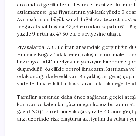
arasındaki gerilimlerin devam etmesi ve Hürmüz 
atılamaması, gaz fiyatlarının yaklaşık yüzde 9 or
Avrupa’nın en büyük sanal doğal gaz ticaret noktas
megavatsaat başına 43,59 eurodan kapatmıştı. Bugün 
yüzde 9 artarak 47,50 euro seviyesine ulaştı.
Piyasalarda, ABD ile İran arasındaki gerginliğin d
Hürmüz Boğazı’ndaki enerji akışının normale dönece
hazırlıyor. ABD medyasına yansıyan haberlere gör
düşündüğü, özellikle petrol ihracatını kısıtlama ve
odaklandığı ifade ediliyor. Bu yaklaşım, geniş çapl
vadede daha etkili bir baskı aracı olarak değerlendi
Taraflar arasında daha önce sağlanan geçici ateşk
koruyor ve kalıcı bir çözüm için henüz bir adım atı
gaz (LNG) ticaretinin yaklaşık yüzde 20’sinin geçti
arzı üzerinde risk oluşturarak fiyatlarda yukarı yön