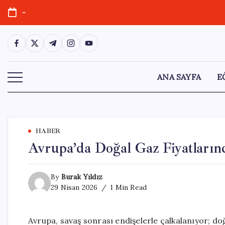
Skip
-
to
content
https://www.facebook.com/
https://twitter.com/
https://t.me/
https://www.instagram.com/
https://youtube.com/
ANA SAYFA
E
HABER
Avrupa’da Doğal Gaz Fiyatların
By
Burak Yıldız
29 Nisan 2026
1 Min Read
Avrupa, savaş sonrası endişelerle çalkalanıyor; doğa