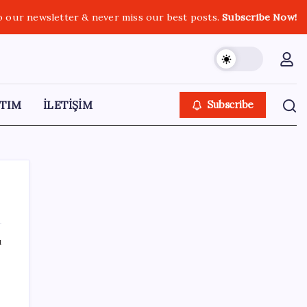
o our newsletter & never miss our best posts.
Subscribe Now!
TIM
İLETİŞİM
Subscribe
ı
SON YAZILAR
ABD tarım dışı istihdam verisinde negatif
sürpriz