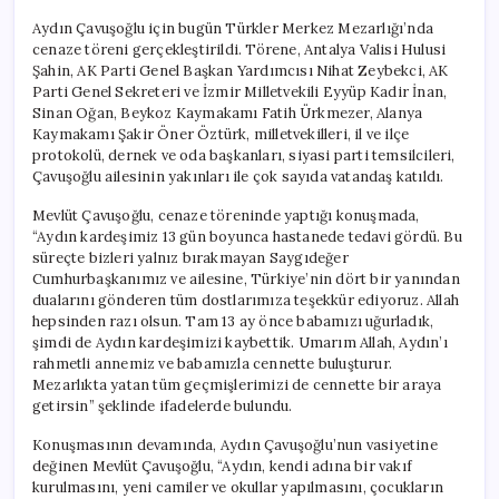
Aydın Çavuşoğlu için bugün Türkler Merkez Mezarlığı’nda
cenaze töreni gerçekleştirildi. Törene, Antalya Valisi Hulusi
Şahin, AK Parti Genel Başkan Yardımcısı Nihat Zeybekci, AK
Parti Genel Sekreteri ve İzmir Milletvekili Eyyüp Kadir İnan,
Sinan Oğan, Beykoz Kaymakamı Fatih Ürkmezer, Alanya
Kaymakamı Şakir Öner Öztürk, milletvekilleri, il ve ilçe
protokolü, dernek ve oda başkanları, siyasi parti temsilcileri,
Çavuşoğlu ailesinin yakınları ile çok sayıda vatandaş katıldı.
Mevlüt Çavuşoğlu, cenaze töreninde yaptığı konuşmada,
“Aydın kardeşimiz 13 gün boyunca hastanede tedavi gördü. Bu
süreçte bizleri yalnız bırakmayan Saygıdeğer
Cumhurbaşkanımız ve ailesine, Türkiye’nin dört bir yanından
dualarını gönderen tüm dostlarımıza teşekkür ediyoruz. Allah
hepsinden razı olsun. Tam 13 ay önce babamızı uğurladık,
şimdi de Aydın kardeşimizi kaybettik. Umarım Allah, Aydın’ı
rahmetli annemiz ve babamızla cennette buluşturur.
Mezarlıkta yatan tüm geçmişlerimizi de cennette bir araya
getirsin” şeklinde ifadelerde bulundu.
Konuşmasının devamında, Aydın Çavuşoğlu’nun vasiyetine
değinen Mevlüt Çavuşoğlu, “Aydın, kendi adına bir vakıf
kurulmasını, yeni camiler ve okullar yapılmasını, çocukların