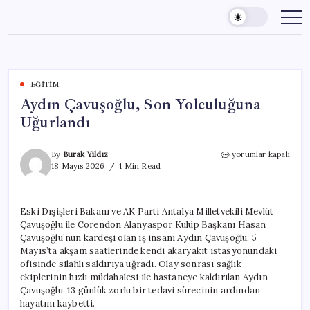
Skip
to
content
EĞITIM
Aydın Çavuşoğlu, Son Yolculuğuna
Uğurlandı
Aydın
By
Burak Yıldız
yorumlar kapalı
Çavuşoğlu,
18 Mayıs 2026
1 Min Read
Son
Yolculuğuna
Uğurlandı
Eski Dışişleri Bakanı ve AK Parti Antalya Milletvekili Mevlüt
için
Çavuşoğlu ile Corendon Alanyaspor Kulüp Başkanı Hasan
Çavuşoğlu’nun kardeşi olan iş insanı Aydın Çavuşoğlu, 5
Mayıs’ta akşam saatlerinde kendi akaryakıt istasyonundaki
ofisinde silahlı saldırıya uğradı. Olay sonrası sağlık
ekiplerinin hızlı müdahalesi ile hastaneye kaldırılan Aydın
Çavuşoğlu, 13 günlük zorlu bir tedavi sürecinin ardından
hayatını kaybetti.