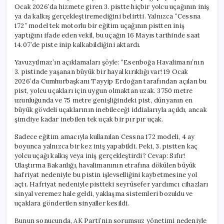
Ocak 2026’da hizmete giren 3. pistte hiçbir yolcu uçağının iniş
ya da kalkış gerçekleştiremediğini belirtti. Yalnızca “Cessna
172” model tek motorlu bir eğitim uçağının pistten iniş
yaptığını ifade eden vekil, bu uçağın 16 Mayıs tarihinde saat
14.07’de piste inip kalkabildiğini aktardı.
Yavuzyılmaz’ın açıklamaları şöyle: “Esenboğa Havalimanı’nın
3. pistinde yaşanan büyük bir hayal kırıklığı var! 19 Ocak
2026’da Cumhurbaşkanı Tayyip Erdoğan tarafından açılan bu
pist, yolcu uçakları için uygun olmaktan uzak. 3750 metre
uzunluğunda ve 75 metre genişliğindeki pist, dünyanın en
büyük gövdeli uçaklarının inebileceği iddialarıyla açıldı, ancak
şimdiye kadar inebilen tek uçak bir pır pır uçak.
Sadece eğitim amacıyla kullanılan Cessna 172 modeli, 4 ay
boyunca yalnızca bir kez iniş yapabildi. Peki, 3. pistten kaç
yolcu uçağı kalkış veya iniş gerçekleştirdi? Cevap: Sıfır!
Ulaştırma Bakanlığı, havalimanının etrafına dökülen büyük
hafriyat nedeniyle bu pistin işlevselliğini kaybetmesine yol
açtı. Hafriyat nedeniyle pistteki seyrüsefer yardımcı cihazları
sinyal veremez hale geldi, yaklaşma sistemleri bozuldu ve
uçaklara gönderilen sinyaller kesildi.
Bunun sonucunda, AK Parti’nin sorumsuz yönetimi nedeniyle