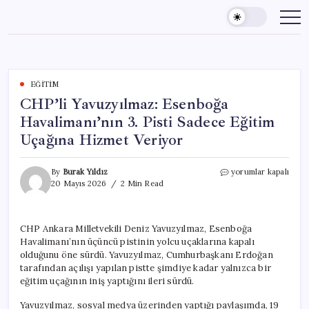
Skip
to
content
EĞITIM
CHP’li Yavuzyılmaz: Esenboğa
Havalimanı’nın 3. Pisti Sadece Eğitim
Uçağına Hizmet Veriyor
CHP’li
By
Burak Yıldız
yorumlar kapalı
Yavuzyılmaz:
20 Mayıs 2026
2 Min Read
Esenboğa
Havalimanı’nın
3.
CHP Ankara Milletvekili Deniz Yavuzyılmaz, Esenboğa
Pisti
Havalimanı’nın üçüncü pistinin yolcu uçaklarına kapalı
Sadece
Eğitim
olduğunu öne sürdü. Yavuzyılmaz, Cumhurbaşkanı Erdoğan
Uçağına
tarafından açılışı yapılan pistte şimdiye kadar yalnızca bir
Hizmet
eğitim uçağının iniş yaptığını ileri sürdü.
Veriyor
için
Yavuzyılmaz, sosyal medya üzerinden yaptığı paylaşımda, 19