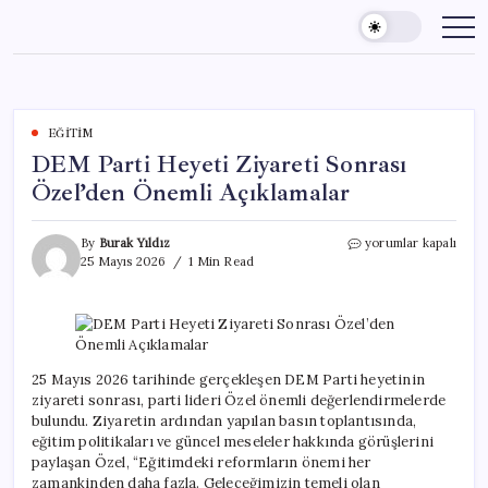
Skip
to
content
EĞITIM
DEM Parti Heyeti Ziyareti Sonrası
Özel’den Önemli Açıklamalar
DEM
By
Burak Yıldız
yorumlar kapalı
Parti
25 Mayıs 2026
1 Min Read
Heyeti
Ziyareti
Sonrası
Özel’den
Önemli
Açıklamalar
25 Mayıs 2026 tarihinde gerçekleşen DEM Parti heyetinin
için
ziyareti sonrası, parti lideri Özel önemli değerlendirmelerde
bulundu. Ziyaretin ardından yapılan basın toplantısında,
eğitim politikaları ve güncel meseleler hakkında görüşlerini
paylaşan Özel, “Eğitimdeki reformların önemi her
zamankinden daha fazla. Geleceğimizin temeli olan