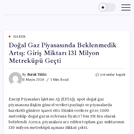
Skip
to
content
HABER
Doğal Gaz Piyasasında Beklenmedik
Artış: Giriş Miktarı 131 Milyon
Metreküpü Geçti
Doğal
By
Burak Yıldız
yorumlar kapalı
Gaz
11 Mayıs 2026
1 Min Read
Piyasasında
Beklenmedik
Artış:
Enerji Piyasaları İşletme AŞ (EPİAŞ), spot doğal gaz
Giriş
piyasasına ilişkin güncel verileri paylaştı ve piyasalarda
Miktarı
131
hareketli günlere işaret etti. Dünkü verilere göre, 1000
Milyon
metreküp doğal gazın referans fiyatı 17 bin 191 lira olarak
Metreküpü
belirlendi. Ayrıca, piyasalara arz edilen toplam gaz miktarının
Geçti
130 milyon metreküpü aşması dikkat çekti.
için