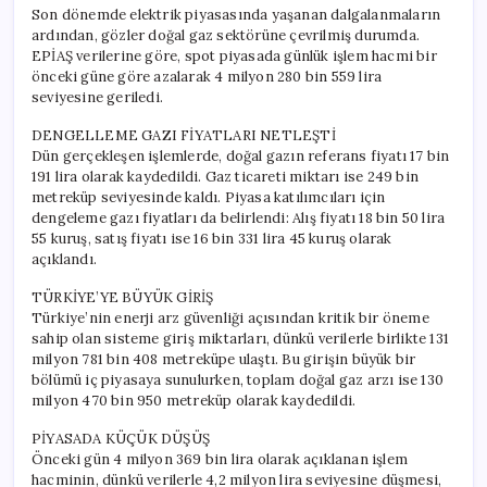
Son dönemde elektrik piyasasında yaşanan dalgalanmaların
ardından, gözler doğal gaz sektörüne çevrilmiş durumda.
EPİAŞ verilerine göre, spot piyasada günlük işlem hacmi bir
önceki güne göre azalarak 4 milyon 280 bin 559 lira
seviyesine geriledi.
DENGELLEME GAZI FİYATLARI NETLEŞTİ
Dün gerçekleşen işlemlerde, doğal gazın referans fiyatı 17 bin
191 lira olarak kaydedildi. Gaz ticareti miktarı ise 249 bin
metreküp seviyesinde kaldı. Piyasa katılımcıları için
dengeleme gazı fiyatları da belirlendi: Alış fiyatı 18 bin 50 lira
55 kuruş, satış fiyatı ise 16 bin 331 lira 45 kuruş olarak
açıklandı.
TÜRKİYE’YE BÜYÜK GİRİŞ
Türkiye’nin enerji arz güvenliği açısından kritik bir öneme
sahip olan sisteme giriş miktarları, dünkü verilerle birlikte 131
milyon 781 bin 408 metreküpe ulaştı. Bu girişin büyük bir
bölümü iç piyasaya sunulurken, toplam doğal gaz arzı ise 130
milyon 470 bin 950 metreküp olarak kaydedildi.
PİYASADA KÜÇÜK DÜŞÜŞ
Önceki gün 4 milyon 369 bin lira olarak açıklanan işlem
hacminin, dünkü verilerle 4,2 milyon lira seviyesine düşmesi,