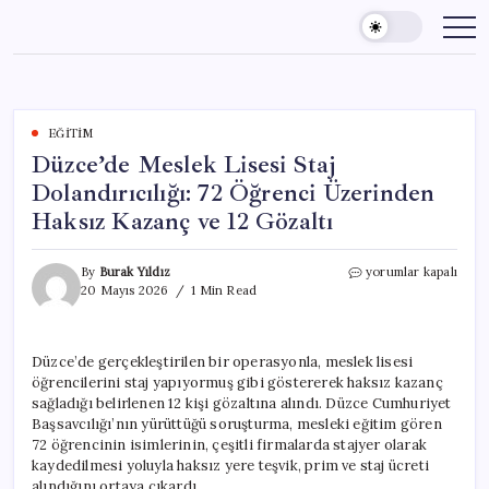
Skip
to
content
EĞITIM
Düzce’de Meslek Lisesi Staj
Dolandırıcılığı: 72 Öğrenci Üzerinden
Haksız Kazanç ve 12 Gözaltı
Düzce’de
By
Burak Yıldız
yorumlar kapalı
Meslek
20 Mayıs 2026
1 Min Read
Lisesi
Staj
Dolandırıcılığı:
Düzce’de gerçekleştirilen bir operasyonla, meslek lisesi
72
öğrencilerini staj yapıyormuş gibi göstererek haksız kazanç
Öğrenci
Üzerinden
sağladığı belirlenen 12 kişi gözaltına alındı. Düzce Cumhuriyet
Haksız
Başsavcılığı’nın yürüttüğü soruşturma, mesleki eğitim gören
Kazanç
72 öğrencinin isimlerinin, çeşitli firmalarda stajyer olarak
ve
kaydedilmesi yoluyla haksız yere teşvik, prim ve staj ücreti
12
alındığını ortaya çıkardı.