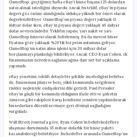
GameStop, geçtiğimiz hafta eBay’i hisse başına 125 dolardan
satın almak istediğini duyurdu. Ancak bu teklif, eBay’in piyasa
değeri göz önüne alındığında oldukça yüksek bir öneri olarak
değerlendiriliyor. GameStop’un piyasa değeri yaklaşık 11
milyar dolar iken, eBay’in piyasa değeri yaklaşık 45 milyar
dolar seviyesindedir. Teklifin yapısı, yarı nakit ve yarı
GameStop hissesi olarak belirlenmiş. Bu da mevcut hisse
fiyatına göre yaklaşık %20’lik bir prim anlamına geliyor.
GameStop’un satın alma işlemi için 20 milyar dolar
borçlanmayı planladığı bildiriliyor. Ancak CEO Ryan Cohen, ek
finansmanın nereden sağlanacağına dair net bir açıklama
yapmadı.
eBay yönetimi, teklifi detaylı bir şekilde incelediğini belirtse
de, finansman planı ve borç yükü konusunda sergilenen
riskler nedeniyle endişelerini dile getirdi. Paul Pressler,
eBay’in güçlü bir konumda olduğunu ifade etti ve şirketin
Amazon gibi rakiplere karşı kendisini yeniden yapılandırarak
hissedarlara düzenli sermaye geri dönüşü sağladığını
vurguladı.
Wall Street Journal’a göre, Ryan Cohen’in belirli hedeflere
ulaşması durumunda 35 milyar dolarlık bir hisse paketi
kazanabileceği belirtiliyor. Bu hedefler arasında GameStop’un