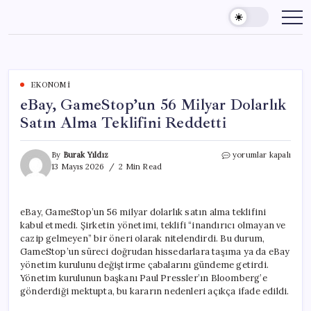
Skip
to
content
EKONOMI
eBay, GameStop’un 56 Milyar Dolarlık
Satın Alma Teklifini Reddetti
eBay,
By
Burak Yıldız
yorumlar kapalı
GameStop’un
13 Mayıs 2026
2 Min Read
56
Milyar
Dolarlık
eBay, GameStop’un 56 milyar dolarlık satın alma teklifini
Satın
kabul etmedi. Şirketin yönetimi, teklifi “inandırıcı olmayan ve
Alma
Teklifini
cazip gelmeyen” bir öneri olarak nitelendirdi. Bu durum,
Reddetti
GameStop’un süreci doğrudan hissedarlara taşıma ya da eBay
için
yönetim kurulunu değiştirme çabalarını gündeme getirdi.
Yönetim kurulunun başkanı Paul Pressler’ın Bloomberg’e
gönderdiği mektupta, bu kararın nedenleri açıkça ifade edildi.