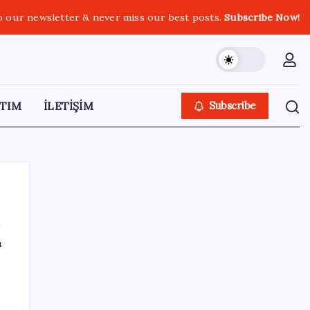
o our newsletter & never miss our best posts.
Subscribe Now!
TIM
İLETİŞİM
Subscribe
ı
SON YAZILAR
Kia EV2 Türkiye Yolcusu: İşte Beklenen
Fiyat ve Özellikler