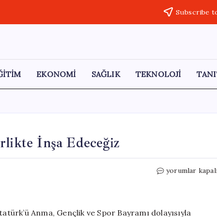
Subscribe t
ĞİTİM
EKONOMİ
SAĞLIK
TEKNOLOJİ
TANI
rlikte İnşa Edeceğiz
Erdoğan:
yorumlar kapal
Geleceği
Gençlerle
Birlikte
İnşa
atürk’ü Anma, Gençlik ve Spor Bayramı dolayısıyla