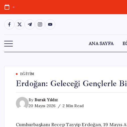
Skip
-
to
content
https://www.facebook.com/
https://twitter.com/
https://t.me/
https://www.instagram.com/
https://youtube.com/
ANA SAYFA
E
EĞITIM
Erdoğan: Geleceği Gençlerle Bi
By
Burak Yıldız
20 Mayıs 2026
2 Min Read
Cumhurbaşkanı Recep Tayyip Erdoğan, 19 Mayıs At