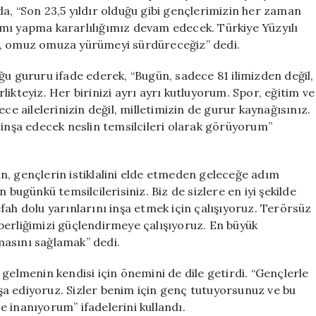
Edeceğiz
a, “Son 23,5 yıldır olduğu gibi gençlerimizin her zaman
için
mı yapma kararlılığımız devam edecek. Türkiye Yüzyılı
a, omuz omuza yürümeyi sürdüreceğiz” dedi.
ğu gururu ifade ederek, “Bugün, sadece 81 ilimizden değil,
ikteyiz. Her birinizi ayrı ayrı kutluyorum. Spor, eğitim ve
ce ailelerinizin değil, milletimizin de gurur kaynağısınız.
 inşa edecek neslin temsilcileri olarak görüyorum”
gençlerin istiklalini elde etmeden geleceğe adım
 bugünkü temsilcilerisiniz. Biz de sizlere en iyi şekilde
fah dolu yarınlarını inşa etmek için çalışıyoruz. Terörsüz
raberliğimizi güçlendirmeye çalışıyoruz. En büyük
masını sağlamak” dedi.
gelmenin kendisi için önemini de dile getirdi. “Gençlerle
inşa ediyoruz. Sizler benim için genç tutuyorsunuz ve bu
 inanıyorum” ifadelerini kullandı.