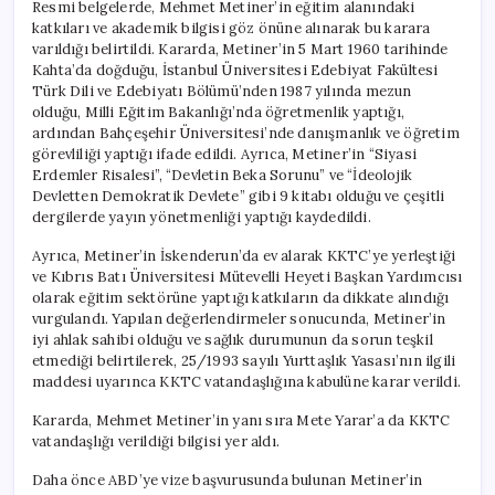
Resmi belgelerde, Mehmet Metiner’in eğitim alanındaki
katkıları ve akademik bilgisi göz önüne alınarak bu karara
varıldığı belirtildi. Kararda, Metiner’in 5 Mart 1960 tarihinde
Kahta’da doğduğu, İstanbul Üniversitesi Edebiyat Fakültesi
Türk Dili ve Edebiyatı Bölümü’nden 1987 yılında mezun
olduğu, Milli Eğitim Bakanlığı’nda öğretmenlik yaptığı,
ardından Bahçeşehir Üniversitesi’nde danışmanlık ve öğretim
görevliliği yaptığı ifade edildi. Ayrıca, Metiner’in “Siyasi
Erdemler Risalesi”, “Devletin Beka Sorunu” ve “İdeolojik
Devletten Demokratik Devlete” gibi 9 kitabı olduğu ve çeşitli
dergilerde yayın yönetmenliği yaptığı kaydedildi.
Ayrıca, Metiner’in İskenderun’da ev alarak KKTC’ye yerleştiği
ve Kıbrıs Batı Üniversitesi Mütevelli Heyeti Başkan Yardımcısı
olarak eğitim sektörüne yaptığı katkıların da dikkate alındığı
vurgulandı. Yapılan değerlendirmeler sonucunda, Metiner’in
iyi ahlak sahibi olduğu ve sağlık durumunun da sorun teşkil
etmediği belirtilerek, 25/1993 sayılı Yurttaşlık Yasası’nın ilgili
maddesi uyarınca KKTC vatandaşlığına kabulüne karar verildi.
Kararda, Mehmet Metiner’in yanı sıra Mete Yarar’a da KKTC
vatandaşlığı verildiği bilgisi yer aldı.
Daha önce ABD’ye vize başvurusunda bulunan Metiner’in