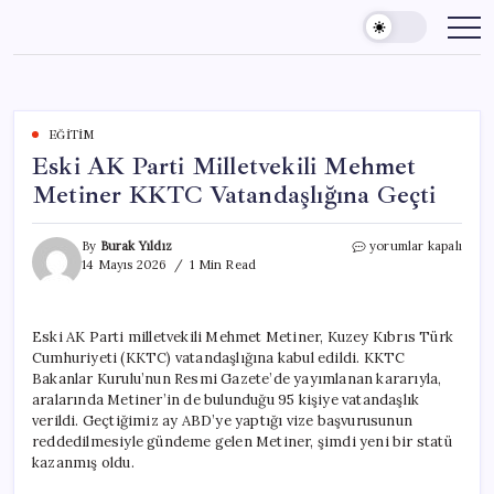
Skip
to
content
EĞITIM
Eski AK Parti Milletvekili Mehmet
Metiner KKTC Vatandaşlığına Geçti
Eski
By
Burak Yıldız
yorumlar kapalı
AK
14 Mayıs 2026
1 Min Read
Parti
Milletvekili
Mehmet
Eski AK Parti milletvekili Mehmet Metiner, Kuzey Kıbrıs Türk
Metiner
Cumhuriyeti (KKTC) vatandaşlığına kabul edildi. KKTC
KKTC
Vatandaşlığına
Bakanlar Kurulu’nun Resmi Gazete’de yayımlanan kararıyla,
Geçti
aralarında Metiner’in de bulunduğu 95 kişiye vatandaşlık
için
verildi. Geçtiğimiz ay ABD’ye yaptığı vize başvurusunun
reddedilmesiyle gündeme gelen Metiner, şimdi yeni bir statü
kazanmış oldu.