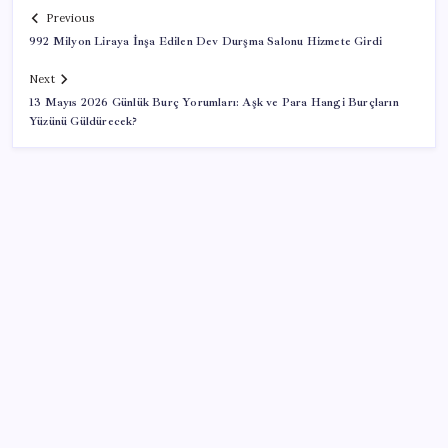
Previous
992 Milyon Liraya İnşa Edilen Dev Durşma Salonu Hizmete Girdi
Next
13 Mayıs 2026 Günlük Burç Yorumları: Aşk ve Para Hangi Burçların
Yüzünü Güldürecek?
SON YAZILAR
Ekran Kartı Fiyatlarına Zam Yolda: Yüzde 40’a Varan
Fiyat Artışı
ABD tarım dışı istihdam verisinde negatif sürpriz