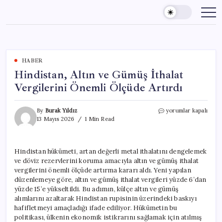
Skip
to
content
HABER
Hindistan, Altın ve Gümüş İthalat
Vergilerini Önemli Ölçüde Artırdı
Hindistan,
By
Burak Yıldız
yorumlar kapalı
Altın
13 Mayıs 2026
1 Min Read
ve
Gümüş
İthalat
Hindistan hükümeti, artan değerli metal ithalatını dengelemek
Vergilerini
ve döviz rezervlerini koruma amacıyla altın ve gümüş ithalat
Önemli
Ölçüde
vergilerini önemli ölçüde artırma kararı aldı. Yeni yapılan
Artırdı
düzenlemeye göre, altın ve gümüş ithalat vergileri yüzde 6’dan
için
yüzde 15’e yükseltildi. Bu adımın, külçe altın ve gümüş
alımlarını azaltarak Hindistan rupisinin üzerindeki baskıyı
hafifletmeyi amaçladığı ifade ediliyor. Hükümetin bu
politikası, ülkenin ekonomik istikrarını sağlamak için atılmış