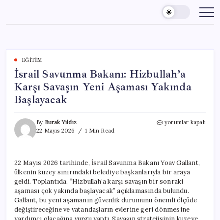
Skip
to
content
EĞITIM
İsrail Savunma Bakanı: Hizbullah’a
Karşı Savaşın Yeni Aşaması Yakında
Başlayacak
İsrail
By
Burak Yıldız
yorumlar kapalı
Savunma
22 Mayıs 2026
1 Min Read
Bakanı:
Hizbullah’a
Karşı
22 Mayıs 2026 tarihinde, İsrail Savunma Bakanı Yoav Gallant,
Savaşın
ülkenin kuzey sınırındaki belediye başkanlarıyla bir araya
Yeni
Aşaması
geldi. Toplantıda, “Hizbullah’a karşı savaşın bir sonraki
Yakında
aşaması çok yakında başlayacak” açıklamasında bulundu.
Başlayacak
Gallant, bu yeni aşamanın güvenlik durumunu önemli ölçüde
için
değiştireceğine ve vatandaşların evlerine geri dönmesine
yardımcı olacağına vurgu yaptı. Savaşın stratejisinin kuzeye