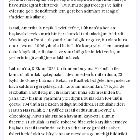
kaydırılacağını belirterek, “Durumu değiştireceğiz ve halkı
evlerine geri döndürmek için gereken adımları atacağız”
ifadelerini kullandı.
İsrail, Amerika Birleşik Devletleri’ne, Lübnan’da her an
başlayabilecek sınırlı bir kara harekâtı planladığını bildirdi.
Washington Post’a dayandırılan bilgilere göre, bu olası kara
operasyonu, 2006 yılında Hizbullah’a karşı yürütülen savaştan
daha küçük ölçekli olacak ve sınır bölgelerindeki yerleşim
yerlerinin güvenliğine odaklanılacak.
Lübnan’da, 8 Ekim 2023 tarihinden bu yana Hizbullah ile
kontrol altındaki çatışmalara devam eden İsrail ordusu, 23
Eylül’de Güney Lübnan, Bekaa ve Baalbek bölgelerine yüzlerce
hava saldırısı gerçekleştirdi. Lübnan makamları, 17 Eylül’de
Hizbullah’a ait iletişim cihazlarının imha edilmesinden bu
yana, 1217 kişinin yaşamını yitirdiğini, bunlardan 104’ünün
çocuk, 194’ünün ise kadın olduğunu bildirdi. Hizbullah lideri
Hasan Nasrallah, 27 Eylül’de İsrail ordusunun Beyrut’a
düzenlediği hava saldırısında hayatını kaybetti. Bunun
üzerine, Hizbullah, İsrail’e roket ve füzelerle karşılık vermeye
başladı. İsrail tarafında ise bu saldırılar çoğunlukla askeri
üsleri hedef aldı ve büyük hasar meydana gelmediği bildirildi.