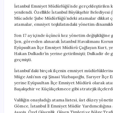
İstanbul Emniyet Müdürlüğü’nde gerçekleştirilen kök
yenilendi. Özellikle İstanbul Büyükşehir Belediyesi (
Mücadele Şube Müdürlüğü’ndeki atamalar dikkat çek
atamalar, emniyet teşkilatındaki yönetim dinamikle
Son 17 ay içinde üçüncü kez yönetim değişikliğine
Şen, görevden alınarak İstanbul Havalimanı Korum
Eyüpsultan İlçe Emniyet Müdürü Çağlayan Kurt, ye
Hakan Dulkadir’in yerine getirilmişti; Dulkadir de
geçmişti.
İstanbul’daki birçok ilçenin emniyet müdürlüklerind
Müge Anlı’nın eşi Şinasi Yüzbaşıoğlu, Sarıyer İlç
yerine Eyüpsultan İlçe Emniyet Müdürü olarak atan
Başakşehir ve Küçükçekmece gibi stratejik ilçelerde
Valiliğin onayladığı atama listesi, üst düzey yöne
Gömce, İstanbul İl Emniyet Müdür Yardımcılığına 
Asayiş, Özel Güvenlik, Güven Timleri ve Bölge Traf