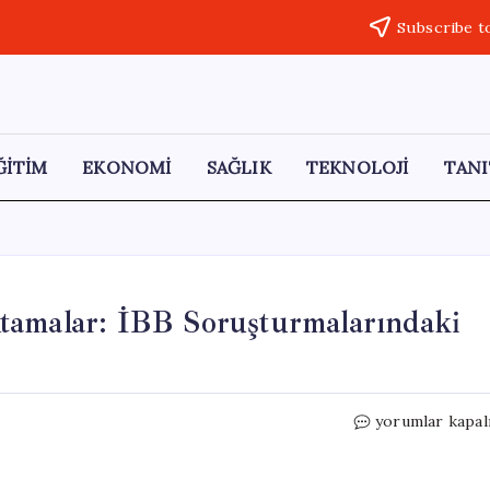
Subscribe t
ĞİTİM
EKONOMİ
SAĞLIK
TEKNOLOJİ
TANI
tamalar: İBB Soruşturmalarındaki
İstanbul
yorumlar kapal
Emniyetinde
Önemli
Atamalar: