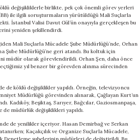
İBB
lü değişikliklerle birlikte, pek çok önemli görev yerleri
Soruşturmaları
İBB) ile ilgili soruşturmaların yürütüldüğü Mali Suçlarla
Değişiklikler
ti. İstanbul Valisi Davut Gül’ün onayıyla gerçekleşen bu
için
rini yeniden şekillendirdi.
 giden Mali Suçlarla Mücadele Şube Müdürlüğü’nde, Orhan
a Şube Müdürlüğü’ne geri atandı. Bu koltuk için
ni müdür olarak görevlendirildi. Orhan Şen, daha önce
 geçtiğimiz yıl benzer bir görevden alınma sürecinden
e de köklü değişiklikler yapıldı. Örneğin, televizyoncu
e Emniyet Müdürlüğü görevinden alınarak, Çağlayan Kurt’un
dı. Kadıköy, Beşiktaş, Sarıyer, Bağcılar, Gaziosmanpaşa,
 de müdürlük değişiklikleri yapıldı.
timde de yenilikler içeriyor. Hasan Demirbağ ve Serkan
atanırken; Kaçakçılık ve Organize Suçlarla Mücadele,
ik Denetleme şubelerinin müdürleri de değiştirildi. Bu