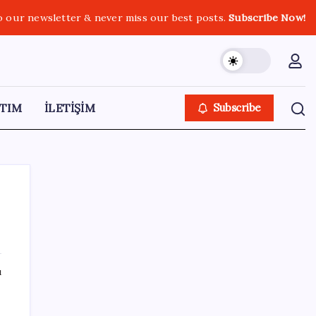
o our newsletter & never miss our best posts.
Subscribe Now!
TIM
İLETİŞİM
Subscribe
SON YAZILAR
ı
Ekran Kartı Fiyatlarına Zam Yolda: Yüzde
40’a Varan Fiyat Artışı