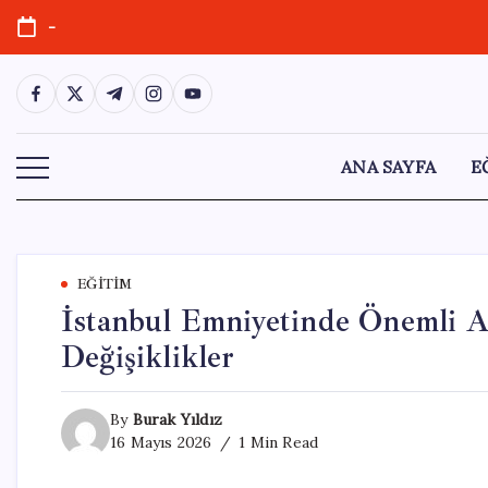
Skip
-
to
content
https://www.facebook.com/
https://twitter.com/
https://t.me/
https://www.instagram.com/
https://youtube.com/
ANA SAYFA
E
EĞITIM
İstanbul Emniyetinde Önemli A
Değişiklikler
By
Burak Yıldız
16 Mayıs 2026
1 Min Read