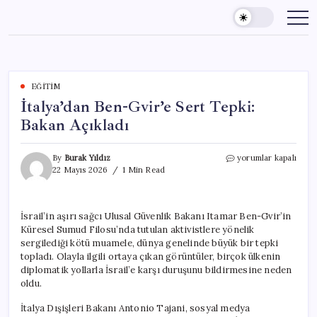
Skip
to
content
EĞITIM
İtalya’dan Ben-Gvir’e Sert Tepki:
Bakan Açıkladı
İtalya’dan
By
Burak Yıldız
yorumlar kapalı
Ben-
22 Mayıs 2026
1 Min Read
Gvir’e
Sert
Tepki:
İsrail’in aşırı sağcı Ulusal Güvenlik Bakanı Itamar Ben-Gvir’in
Bakan
Küresel Sumud Filosu’nda tutulan aktivistlere yönelik
Açıkladı
için
sergilediği kötü muamele, dünya genelinde büyük bir tepki
topladı. Olayla ilgili ortaya çıkan görüntüler, birçok ülkenin
diplomatik yollarla İsrail’e karşı duruşunu bildirmesine neden
oldu.
İtalya Dışişleri Bakanı Antonio Tajani, sosyal medya