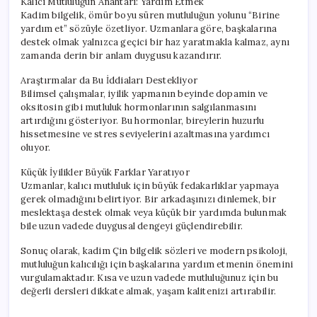
Kalıcı Mutluluğun Anahtarı: Yardım Etmek
Kadim bilgelik, ömür boyu süren mutluluğun yolunu “Birine
yardım et” sözüyle özetliyor. Uzmanlara göre, başkalarına
destek olmak yalnızca geçici bir haz yaratmakla kalmaz, aynı
zamanda derin bir anlam duygusu kazandırır.
Araştırmalar da Bu İddiaları Destekliyor
Bilimsel çalışmalar, iyilik yapmanın beyinde dopamin ve
oksitosin gibi mutluluk hormonlarının salgılanmasını
artırdığını gösteriyor. Bu hormonlar, bireylerin huzurlu
hissetmesine ve stres seviyelerini azaltmasına yardımcı
oluyor.
Küçük İyilikler Büyük Farklar Yaratıyor
Uzmanlar, kalıcı mutluluk için büyük fedakarlıklar yapmaya
gerek olmadığını belirtiyor. Bir arkadaşınızı dinlemek, bir
meslektaşa destek olmak veya küçük bir yardımda bulunmak
bile uzun vadede duygusal dengeyi güçlendirebilir.
Sonuç olarak, kadim Çin bilgelik sözleri ve modern psikoloji,
mutluluğun kalıcılığı için başkalarına yardım etmenin önemini
vurgulamaktadır. Kısa ve uzun vadede mutluluğunuz için bu
değerli dersleri dikkate almak, yaşam kalitenizi artırabilir.