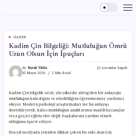
Skip
to
content
HABER
Kadim Çin Bilgeliği: Mutluluğun Ömrü
Uzun Olsun İçin İpuçları
Kadim
By
Burak Yıldız
yorumlar kapalı
Çin
15 Mayıs 2026
2 Min Read
Bilgeliği:
Mutluluğun
Ömrü
Kadim Çin bilgelik sözü, yüzyıllardır süregelen bir anlayışla
Uzun
mutluluğun kalıcılığını ve sürekliliğini öğrenmemize yardımcı
Olsun
İçin
oluyor. Modern psikoloji araştırmaları ise bu anlayışı
İpuçları
destekleyerek, kalıcı mutluluğun anahtarının maddi kazançlar
için
veya geçici eğlenceler değil, başkalarına yardım etmek
olduğuna işaret ediyor.
Sosyal medyada yeniden dikkat çeken bu eski atasözü,