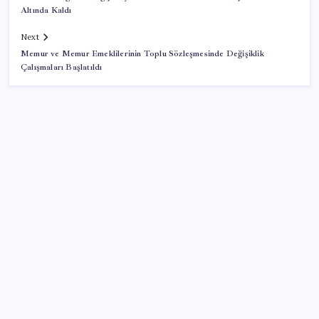
Altında Kaldı
Next
Memur ve Memur Emeklilerinin Toplu Sözleşmesinde Değişiklik
Çalışmaları Başlatıldı
SON YAZILAR
Kia EV2 Türkiye Yolcusu: İşte Beklenen Fiyat ve
Özellikler
Resmen Meclis’e sunuldu: İşte 10 soruda ‘çerçeve
yasa’ teklifi…