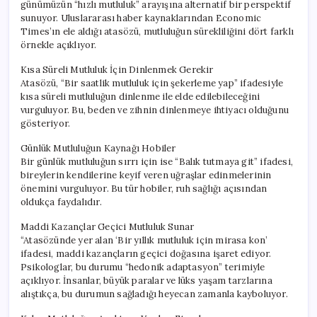
günümüzün “hızlı mutluluk” arayışına alternatif bir perspektif
sunuyor. Uluslararası haber kaynaklarından Economic
Times’ın ele aldığı atasözü, mutluluğun sürekliliğini dört farklı
örnekle açıklıyor.
Kısa Süreli Mutluluk İçin Dinlenmek Gerekir
Atasözü, “Bir saatlik mutluluk için şekerleme yap” ifadesiyle
kısa süreli mutluluğun dinlenme ile elde edilebileceğini
vurguluyor. Bu, beden ve zihnin dinlenmeye ihtiyacı olduğunu
gösteriyor.
Günlük Mutluluğun Kaynağı Hobiler
Bir günlük mutluluğun sırrı için ise “Balık tutmaya git” ifadesi,
bireylerin kendilerine keyif veren uğraşlar edinmelerinin
önemini vurguluyor. Bu tür hobiler, ruh sağlığı açısından
oldukça faydalıdır.
Maddi Kazançlar Geçici Mutluluk Sunar
“Atasözünde yer alan ‘Bir yıllık mutluluk için mirasa kon’
ifadesi, maddi kazançların geçici doğasına işaret ediyor.
Psikologlar, bu durumu “hedonik adaptasyon” terimiyle
açıklıyor. İnsanlar, büyük paralar ve lüks yaşam tarzlarına
alıştıkça, bu durumun sağladığı heyecan zamanla kayboluyor.