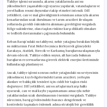
Tahliye işlemi sırasında, akarsu yataklarında ani su
yükselmeleri yaşanabileceği uyarısı yapılarak, vatandaşların ve
yerel halkın resmi duyuruları takip etmeleri istendi. DSİ
yetkilileri, can ve mal güvenliğinin korunması amacıyla akarsu
kenarlarından uzak durulması ve tarım arazileri ile ulaşım
yollarında gerekli önlemlerin alınması gerektiğini vurguladı.
Bölge sakinlerine, olası taşkın riskine karşı dikkatli olmaları
ve tedbirli davranmaları çağrısında bulunuldu.
Keban Barajı’ndaki su tahliyesi, nehir yatağına bırakılan büyük
su miktarının Fırat Nehri boyunca ilerleyerek güneydeki
Karakaya, Atatürk, Birecik ve Karkamış barajlarına ulaşmasıyla
devam edecek. Tahliye edilen suyun, alt havzada bulunan
barajların rezervuarlarına girerek elektrik enerjisi üretiminde
kullanılacağı planlanıyor.
Ancak, tahliye işlemi sonrası nehir yatağındaki su seviyesinin
yükselmesi, kıyı bölgelerindeki tarım arazileri, yerleşim
alanları ve balıkçılık tesisleri için ciddi bir taşkın riski
doğuruyor. DSİ yetkilileri, ani su artışlarına karşı halkı
uyararak, can ve mal kaybı yaşanmaması amacıyla nehir
yataklarından uzak durulmasının önemini vurguladı. Tahliye
sürecinin, baraj gövdesindeki basıncı dengelemek ve
kontrolsüz taşmaları önlemek adına stratejik bir gereklilik