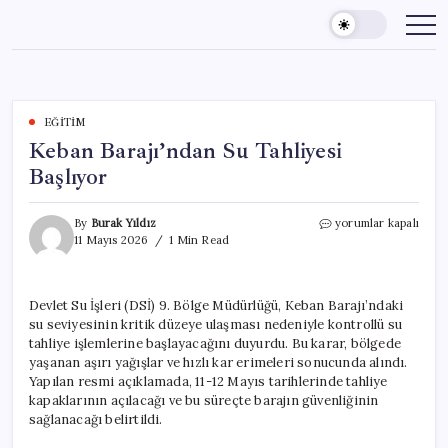
Skip
to
content
EĞITIM
Keban Barajı’ndan Su Tahliyesi
Başlıyor
Keban
By
Burak Yıldız
yorumlar kapalı
Barajı’ndan
11 Mayıs 2026
1 Min Read
Su
Tahliyesi
Başlıyor
Devlet Su İşleri (DSİ) 9. Bölge Müdürlüğü, Keban Barajı’ndaki
için
su seviyesinin kritik düzeye ulaşması nedeniyle kontrollü su
tahliye işlemlerine başlayacağını duyurdu. Bu karar, bölgede
yaşanan aşırı yağışlar ve hızlı kar erimeleri sonucunda alındı.
Yapılan resmi açıklamada, 11-12 Mayıs tarihlerinde tahliye
kapaklarının açılacağı ve bu süreçte barajın güvenliğinin
sağlanacağı belirtildi.