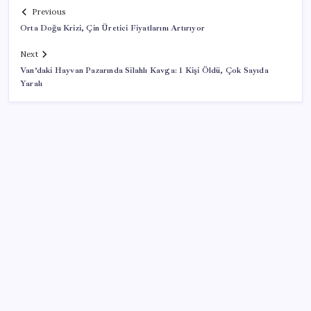
Previous
Orta Doğu Krizi, Çin Üretici Fiyatlarını Artırıyor
Next
Van’daki Hayvan Pazarında Silahlı Kavga: 1 Kişi Öldü, Çok Sayıda
Yaralı
SON YAZILAR
Kütahya’da Yangın Hasar Tespiti
Kandıra’da denize girmek yasaklandı: 3 plaj hariç
tüm sahiller kapalı