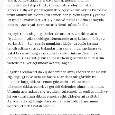
ancak bu noktada planlı davranmak gerekir. İndirim
dönemlerini takip etmek, ihtiyaç listesi oluşturmak ve
gereksiz alışverişten kaçınmak bütçeyi korur. Ayrıca kaliteli ve
uzun ömürlü ürünler tercih etmek, her yıl yeni alışveriş yapma
ihtiyacını azaltır. Kat kat giyinme yöntemi ile daha az sayıda
ama işlevsel kıyafetlerle sıcak kalmak mümkündür.
Kış aylarında ulaşım giderleri de artabilir. Özellikle yakıt
fiyatlarının yüksek olduğu dönemlerde araç kullanımı bütçeyi
zorlayabilir. Bu nedenle mümkün olduğunca toplu taşıma
tercih edilmesi, araç bakımlarının zamanında yapılması ve
yakıt tasarrufu sağlayan sürüş tekniklerinin uygulanması
önemlidir. Kış lastiği kullanımı ise hem güvenlik hem de uzun
vadede maliyet açısından avantaj sağlar.
Sağlık harcamaları da kış döneminde artış gösterebilir. Soğuk
algınlığı, grip ve benzeri hastalıklar daha sık görülür. Bu
nedenle bağışıklık sistemini güçlendirecek beslenme
düzenine dikkat etmek ve gerekli önlemleri almak önemlidir.
Vitamin açısından zengin gıdalar tüketmek, düzenli uyumak ve
hijyen kurallarına dikkat etmek sağlık giderlerini azaltabilir.
Ayrıca özel sağlık sigortası olanlar için poliçe kapsamını
kontrol etmek faydalı olabilir.