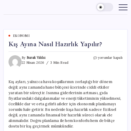
Skip
to
content
EKONOMI
Kış Ayına Nasıl Hazırlık Yapılır?
Kış
By
Burak Yıldız
yorumlar kapalı
Ayına
22 Nisan 2026
3 Min Read
Nasıl
Hazırlık
Yapılır?
Kış ayları, yalnızca hava koşullarının zorlaştığı bir dönem
için
değil; aynı zamanda hane bütçesi üzerinde ciddi etkiler
yaratan bir süreçtir. Isınma giderlerinin artması, gıda
fiyatlarındaki dalgalanmalar ve enerji tüketiminin yükselmesi,
özellikle dar ve orta gelirli aileler için ekonomik planlamayı
zorunlu hale getirir. Bu nedenle kışa hazırlık sadece fiziksel
değil, aynı zamanda finansal bir hazırlık süreci olarak ele
alınmalıdır. Doğru planlama ile hem konforlu hem de bütçe
dostu bir kış geçirmek mümkündür.