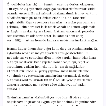
Öncelikle kış hazırlığının temelini enerji giderleri oluşturur.
Türkiye’de kış aylarında doğalgaz ve elektrik faturaları ciddi
oranda yükselir. Bu artışı kontrol altına almak için ev yalıtımı
büyük önem taşır. Basit önlemlerle bile ciddi tasarruf
sağlanabilir. Kapı ve pencere kenarlarına izolasyon bantları
çekmek, kalın perdeler kullanmak ve halı ile zemin kaplamak
ısı kaybını azaltır. Ayrıca kombi bakımı yaptırmak, petekleri
temizletmek ve oda termostatı kullanmak hem enerji
verimliliğini artırır hem de faturaların düşmesine katkı sağlar.
Isınma kadar önemli bir diğer konu da gıda planlamasıdır. Kış
aylarında sebze ve meyve fiyatları artış gösterebilir. Bu
nedenle yaz ve sonbahar döneminde yapılan hazırlıklar kışın
bütçeyi rahatlatır. Evde yapılan konserve, turşu, reçel ve
kurutulmuş gıdalar hem ekonomik hem de sağlıklı bir
alternatiftir. Toplu alışveriş yapmak, mevsim ürünlerine
yönelmek ve gereksiz harcamalardan kaçınmak da gıda
bütçesini kontrol altında tutar. Özellikle yerel pazarlardan
alışveriş yapmak, marketlere göre daha uygun fiyatlar
sunabilir.
Giyim harcamaları da kış bütçesinde önemli bir yer tutar.
Soğuk hava koşullarına uygun kıyafetler almak kaçınılmazdır