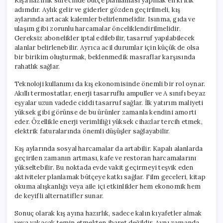
Kışa hazırlık sürecinde bütçe planlaması yapmak en kritik
adımdır. Aylık gelir ve giderler gözden geçirilmeli, kış
aylarında artacak kalemler belirlenmelidir. Isınma, gıda ve
ulaşım gibi zorunlu harcamalar önceliklendirilmelidir.
Gereksiz abonelikler iptal edilebilir, tasarruf yapılabilecek
alanlar belirlenebilir. Ayrıca acil durumlar için küçük de olsa
bir birikim oluşturmak, beklenmedik masraflar karşısında
rahatlık sağlar.
Teknoloji kullanımı da kış ekonomisinde önemli bir rol oynar.
Akıllı termostatlar, enerji tasarruflu ampuller ve A sınıfı beyaz
eşyalar uzun vadede ciddi tasarruf sağlar. İlk yatırım maliyeti
yüksek gibi görünse de bu ürünler zamanla kendini amorti
eder. Özellikle enerji verimliliği yüksek cihazlar tercih etmek,
elektrik faturalarında önemli düşüşler sağlayabilir.
Kış aylarında sosyal harcamalar da artabilir. Kapalı alanlarda
geçirilen zamanın artması, kafe ve restoran harcamalarını
yükseltebilir. Bu noktada evde vakit geçirmeyi teşvik eden
aktiviteler planlamak bütçeye katkı sağlar. Film geceleri, kitap
okuma alışkanlığı veya aile içi etkinlikler hem ekonomik hem
de keyifli alternatifler sunar.
Sonuç olarak kış ayına hazırlık, sadece kalın kıyafetler almak
veya yakacak temin etmekten ibaret değildir. Aynı zamanda