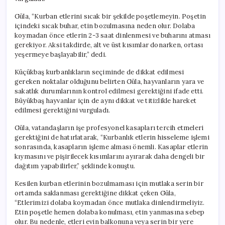
Güla, “Kurban etlerini sıcak bir şekilde poşetlemeyin. Poşetin
içindeki sıcak buhar, etin bozulmasına neden olur. Dolaba
koymadan önce etlerin 2-3 saat dinlenmesi ve buharını atması
gerekiyor. Aksi takdirde, alt ve üst kısımlar donarken, ortası
yeşermeye başlayabilir,” dedi.
Küçükbaş kurbanlıkların seçiminde de dikkat edilmesi
gereken noktalar olduğunu belirten Güla, hayvanların yara ve
sakatlık durumlarının kontrol edilmesi gerektiğini ifade etti.
Büyükbaş hayvanlar için de aynı dikkat ve titizlikle hareket
edilmesi gerektiğini vurguladı.
Güla, vatandaşların işe profesyonel kasapları tercih etmeleri
gerektiğini de hatırlatarak, “Kurbanlık etlerin hisseleme işlemi
sonrasında, kasapların işleme alması önemli. Kasaplar etlerin
kıymasını ve pişirilecek kısımlarını ayırarak daha dengeli bir
dağıtım yapabilirler,” şeklinde konuştu.
Kesilen kurban etlerinin bozulmaması için mutlaka serin bir
ortamda saklanması gerektiğine dikkat çeken Güla,
“Etlerimizi dolaba koymadan önce mutlaka dinlendirmeliyiz.
Etin poşetle hemen dolaba konulması, etin yanmasına sebep
olur. Bu nedenle, etleri evin balkonuna veya serin bir yere