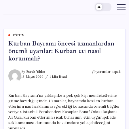
Skip
to
content
EĞITIM
Kurban Bayramı öncesi uzmanlardan
önemli uyarılar: Kurban eti nasıl
korunmalı?
Kurban
By
Burak Yıldız
yorumlar kapalı
Bayramı
18 Mayıs 2026
1 Min Read
öncesi
uzmanlardan
önemli
Kurban Bayramı’na yaklaşırken, pek çok kişi memleketlerine
uyarılar:
gitme hazırlığı içinde. Uzmanlar, bayramda kesilen kurban
Kurban
eti
etlerinin nasıl saklanması gerektiği konusunda önemli bilgiler
nasıl
veriyor. İstanbul Perakendeci Kasaplar Esnaf Odası Başkanı
korunmalı?
Ali Güla, kurban etlerinin sıcak buharının, etin uygun şekilde
için
saklanmaması durumunda bozulmalara yol açabileceğini
vurguladı.