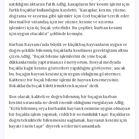
satıldığını aktaran Fatih Adliğ, kasapların her kesim işlemi için
farklı bıçaklar kullandığını kaydetti. “Kasaplar, kesim, yüzme,
doğrama ve sıyırma gibi işlemler için özel bıçaklar tercih eder.
Normal bir vatandaş için ise yüzme, kesme ve sıyırma
işlemleri için üç bıçak yeterlidir. Bu çeşitler, kurban kesimi
için uygun olacaktır” şeklinde konuştu.
Kurban Bayramı’nda büyük ve küçükbaş hayvanların uygun ve
doğru şekilde bilenmiş bıçaklarla kesilmesi gerektiğinin altını
çizen Adliğ, “Bıçak bileme işlemlerini de yine bıçak
dükkanlarında yaptırmanızı öneriyorum. Sosyal medyada
bıçakla kağıt kesme gösterileri yapıldığını görüyoruz; ancak
bu, bıçağın hayvan kesimi için uygun olduğunu göstermez.
Kalitesiz bir bıçak bileme işlemi ile hayvan kesemezsiniz.
Sokaklarda bıçak bilettirmekten kaçının” dedi.
Son olarak, kaliteli ve doğru bilenmiş bir bıçağın kurban
kesimi sırasında ne denli önemli olduğunu vurgulayan Adliğ,
“Kötü bilenmiş veya kurbanlık hayvan kesimine uygun olmayan
bir bıçakla işlem yapmak, ciddi bir sorumluluk taşır. Bıçakların
doğru tekniklerle bilenmesini sağlamak, hayvanın kesimi için
hayati önem taşır” diyerek sözlerini tamamladı.