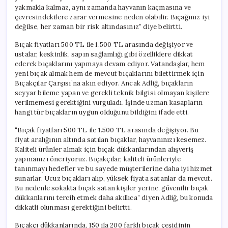
yakmakla kalmaz, aynı zamanda hayvanın kaçmasına ve
çevresindekilere zarar vermesine neden olabilir. Bıçağınız iyi
değilse, her zaman bir risk altındasınız” diye belirtti.
Bıçak fiyatları 500 TL ile 1.500 TL arasında değişiyor ve
ustalar, keskinlik, sapın sağlamlığı gibi özelliklere dikkat
ederek bıçaklarını yapmaya devam ediyor. Vatandaşlar, hem
yeni bıçak almak hem de mevcut bıçaklarını bilettirmek için
Bıçakçılar Çarşısı’na akın ediyor. Ancak Adliğ, bıçakların
seyyar bileme yapan ve gerekli teknik bilgisi olmayan kişilere
verilmemesi gerektiğini vurguladı. İşinde uzman kasapların
hangi tür bıçakların uygun olduğunu bildiğini ifade etti.
“Bıçak fiyatları 500 TL ile 1.500 TL arasında değişiyor. Bu
fiyat aralığının altında satılan bıçaklar, hayvanınızı kesemez.
Kaliteli ürünler almak için bıçak dükkanlarından alışveriş
yapmanızı öneriyoruz. Bıçakçılar, kaliteli ürünleriyle
tanınmayı hedefler ve bu sayede müşterilerine daha iyi hizmet
sunarlar. Ucuz bıçakları alıp, yüksek fiyata satanlar da mevcut.
Bu nedenle sokakta bıçak satan kişiler yerine, güvenilir bıçak
dükkanlarını tercih etmek daha akıllıca” diyen Adliğ, bu konuda
dikkatli olunması gerektiğini belirtti.
Bıçakçı dükkanlarında, 150 ila 200 farklı bıçak çeşidinin