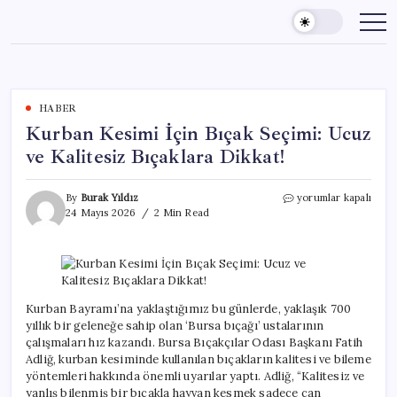
Skip
to
content
HABER
Kurban Kesimi İçin Bıçak Seçimi: Ucuz
ve Kalitesiz Bıçaklara Dikkat!
Kurban
By
Burak Yıldız
yorumlar kapalı
Kesimi
24 Mayıs 2026
2 Min Read
İçin
Bıçak
Seçimi:
Ucuz
ve
Kalitesiz
Kurban Bayramı’na yaklaştığımız bu günlerde, yaklaşık 700
Bıçaklara
yıllık bir geleneğe sahip olan ‘Bursa bıçağı’ ustalarının
Dikkat!
çalışmaları hız kazandı. Bursa Bıçakçılar Odası Başkanı Fatih
için
Adliğ, kurban kesiminde kullanılan bıçakların kalitesi ve bileme
yöntemleri hakkında önemli uyarılar yaptı. Adliğ, “Kalitesiz ve
yanlış bilenmiş bir bıçakla hayvan kesmek sadece can