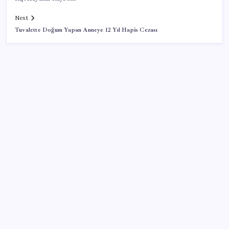
Next
Tuvalette Doğum Yapan Anneye 12 Yıl Hapis Cezası
SON YAZILAR
Kia EV2 Türkiye Yolcusu: İşte Beklenen Fiyat ve
Özellikler
Resmen Meclis’e sunuldu: İşte 10 soruda ‘çerçeve
yasa’ teklifi…
Antarktika’da ökaryot canlıların izlerine rastladı