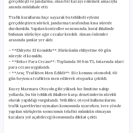
gerçekleşti ve jandarma, olası bir kazayı önlemek amacıyla
Sonrası
anında müdahale etti.
Uygulanan
Yaptırımlar
Trafik kurallarını hiçe sayarak bu tehlikeli eylemi
için
gerçekleştiren sürücü, jandarma tarafından kısa sürede
durduruldu. Yapılan kontroller sonrasında, kural ihlalinde
bulunan sürücüye ağır cezalar kesildi. Alınan önlemler
arasında şunlar yer aldı:
– **Ehliyete El Konuldu**: Sürücünün ehliyetine 60 gün
süreyle el konuldu.
– **Rekor Para Cezası**: Toplamda 90 bin TL tutarında idari
para cezası uygulandı.
– **Araç Trafikten Men Edildi**: Söz konusu otomobil, 60
gün boyunca trafikten men edilerek otoparka çekildi.
Kuzey Marmara Otoyolu gibi yüksek hız limitine sahip
yollarda, bu tür tehlikeli ihlallere karşı denetimlerin sürekli
olarak yapıldığı vurgulandı. Yetkililer, otoyol kullanıcılarını
trafik işaretlerine uymaları konusunda uyarırken, ters yönde
yapılan sürüşlerin sonucunun telafisi mümkün olmayan
kazalara yol açabileceği konusunda dikkat çekti.