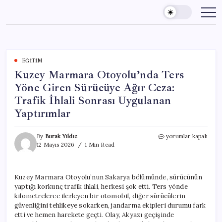
Skip
to
content
EĞITIM
Kuzey Marmara Otoyolu’nda Ters
Yöne Giren Sürücüye Ağır Ceza:
Trafik İhlali Sonrası Uygulanan
Yaptırımlar
Kuzey
By
Burak Yıldız
yorumlar kapalı
Marmara
12 Mayıs 2026
1 Min Read
Otoyolu’nda
Ters
Yöne
Kuzey Marmara Otoyolu’nun Sakarya bölümünde, sürücünün
Giren
yaptığı korkunç trafik ihlali, herkesi şok etti. Ters yönde
Sürücüye
Ağır
kilometrelerce ilerleyen bir otomobil, diğer sürücülerin
Ceza:
güvenliğini tehlikeye sokarken, jandarma ekipleri durumu fark
Trafik
etti ve hemen harekete geçti. Olay, Akyazı geçişinde
İhlali