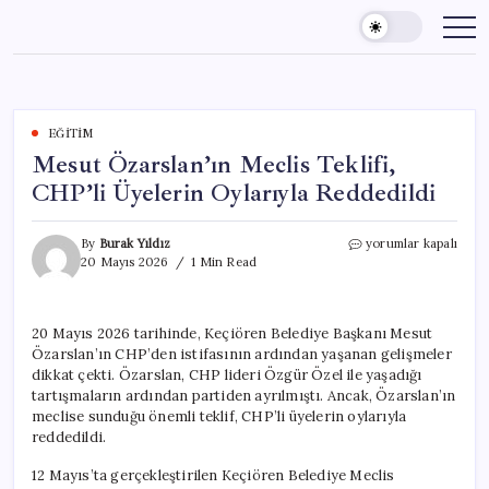
Skip
to
content
EĞITIM
Mesut Özarslan’ın Meclis Teklifi,
CHP’li Üyelerin Oylarıyla Reddedildi
Mesut
By
Burak Yıldız
yorumlar kapalı
Özarslan’ın
20 Mayıs 2026
1 Min Read
Meclis
Teklifi,
CHP’li
20 Mayıs 2026 tarihinde, Keçiören Belediye Başkanı Mesut
Üyelerin
Özarslan’ın CHP’den istifasının ardından yaşanan gelişmeler
Oylarıyla
Reddedildi
dikkat çekti. Özarslan, CHP lideri Özgür Özel ile yaşadığı
için
tartışmaların ardından partiden ayrılmıştı. Ancak, Özarslan’ın
meclise sunduğu önemli teklif, CHP’li üyelerin oylarıyla
reddedildi.
12 Mayıs’ta gerçekleştirilen Keçiören Belediye Meclis