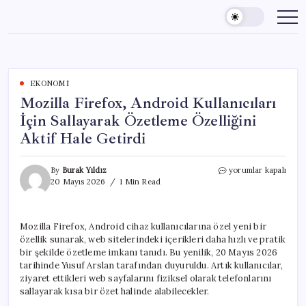
Skip
to
content
EKONOMI
Mozilla Firefox, Android Kullanıcıları
İçin Sallayarak Özetleme Özelliğini
Aktif Hale Getirdi
Mozilla
By
Burak Yıldız
yorumlar kapalı
Firefox,
20 Mayıs 2026
1 Min Read
Android
Kullanıcıları
İçin
Mozilla Firefox, Android cihaz kullanıcılarına özel yeni bir
Sallayarak
özellik sunarak, web sitelerindeki içerikleri daha hızlı ve pratik
Özetleme
Özelliğini
bir şekilde özetleme imkanı tanıdı. Bu yenilik, 20 Mayıs 2026
Aktif
tarihinde Yusuf Arslan tarafından duyuruldu. Artık kullanıcılar,
Hale
ziyaret ettikleri web sayfalarını fiziksel olarak telefonlarını
Getirdi
sallayarak kısa bir özet halinde alabilecekler.
için