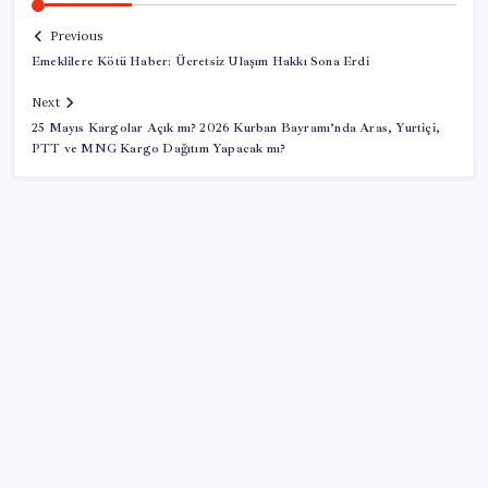
Previous
Emeklilere Kötü Haber: Ücretsiz Ulaşım Hakkı Sona Erdi
Next
25 Mayıs Kargolar Açık mı? 2026 Kurban Bayramı’nda Aras, Yurtiçi,
PTT ve MNG Kargo Dağıtım Yapacak mı?
SON YAZILAR
Ekran Kartı Fiyatlarına Zam Yolda: Yüzde 40’a Varan
Fiyat Artışı