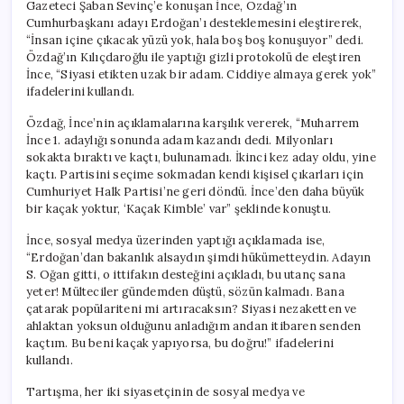
Gazeteci Şaban Sevinç’e konuşan İnce, Özdağ’ın
Cumhurbaşkanı adayı Erdoğan’ı desteklemesini eleştirerek,
“İnsan içine çıkacak yüzü yok, hala boş boş konuşuyor” dedi.
Özdağ’ın Kılıçdaroğlu ile yaptığı gizli protokolü de eleştiren
İnce, “Siyasi etikten uzak bir adam. Ciddiye almaya gerek yok”
ifadelerini kullandı.
Özdağ, İnce’nin açıklamalarına karşılık vererek, “Muharrem
İnce 1. adaylığı sonunda adam kazandı dedi. Milyonları
sokakta bıraktı ve kaçtı, bulunamadı. İkinci kez aday oldu, yine
kaçtı. Partisini seçime sokmadan kendi kişisel çıkarları için
Cumhuriyet Halk Partisi’ne geri döndü. İnce’den daha büyük
bir kaçak yoktur, ‘Kaçak Kimble’ var” şeklinde konuştu.
İnce, sosyal medya üzerinden yaptığı açıklamada ise,
“Erdoğan’dan bakanlık alsaydın şimdi hükümetteydin. Adayın
S. Oğan gitti, o ittifakın desteğini açıkladı, bu utanç sana
yeter! Mülteciler gündemden düştü, sözün kalmadı. Bana
çatarak popülariteni mi artıracaksın? Siyasi nezaketten ve
ahlaktan yoksun olduğunu anladığım andan itibaren senden
kaçtım. Bu beni kaçak yapıyorsa, bu doğru!” ifadelerini
kullandı.
Tartışma, her iki siyasetçinin de sosyal medya ve