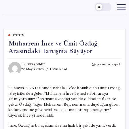
Skip
to
content
EĞITIM
Muharrem İnce ve Ümit Özdağ
Arasındaki Tartışma Büyüyor
Muharrem
By
Burak Yıldız
yorumlar kapalı
İnce
22 Mayıs 2026
1 Min Read
ve
Ümit
Özdağ
22 Mayıs 2026 tarihinde Babala TV’de konuk olan Ümit Özdağ,
Arasındaki
izleyicilerden gelen “Muharrem İnce ile neden bir araya
Tartışma
Büyüyor
gelmiyorsunuz?” sorusuna verdiği yanıtla dikkatleri üzerine
için
çekti. Özdağ, “Eğer Muharrem Bey, senin ona duyduğun güven
kadar kendine güvenebilirse, o zaman oturup konuşuruz”
diyerek İnce’yi hedef aldı.
İnce, Özdağ’ın bu açıklamalarına hızlı bir şekilde yanıt verdi.