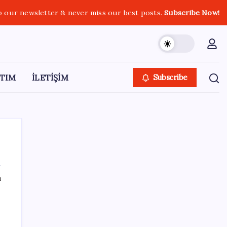
o our newsletter & never miss our best posts.
Subscribe Now!
TIM
İLETİŞİM
Subscribe
ı
SON YAZILAR
Kia EV2 Türkiye Yolcusu: İşte Beklenen
Fiyat ve Özellikler