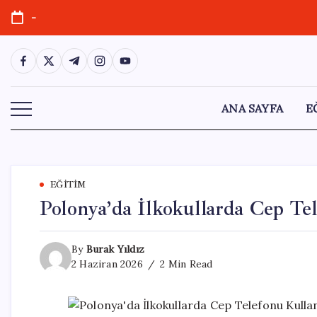
Skip
-
to
content
https://www.facebook.com/
https://twitter.com/
https://t.me/
https://www.instagram.com/
https://youtube.com/
ANA SAYFA
E
EĞITIM
Polonya’da İlkokullarda Cep Te
By
Burak Yıldız
2 Haziran 2026
2 Min Read