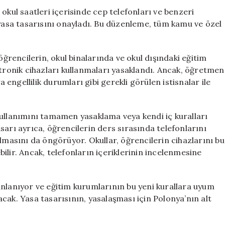
Yasak
okul saatleri içerisinde cep telefonları ve benzeri
Getirildi
 yasa tasarısını onayladı. Bu düzenleme, tüm kamu ve özel
için
öğrencilerin, okul binalarında ve okul dışındaki eğitim
ktronik cihazları kullanmaları yasaklandı. Ancak, öğretmen
a engellilik durumları gibi gerekli görülen istisnalar ile
kullanımını tamamen yasaklama veya kendi iç kuralları
sarı ayrıca, öğrencilerin ders sırasında telefonlarını
ulmasını da öngörüyor. Okullar, öğrencilerin cihazlarını bu
ilir. Ancak, telefonların içeriklerinin incelenmesine
anlanıyor ve eğitim kurumlarının bu yeni kurallara uyum
cak. Yasa tasarısının, yasalaşması için Polonya’nın alt