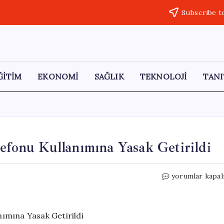
Subscribe t
ĞİTİM
EKONOMİ
SAĞLIK
TEKNOLOJİ
TANI
lefonu Kullanımına Yasak Getirildi
Polonya’da
yorumlar kapal
İlkokullarda
Cep
Telefonu
Kullanımına