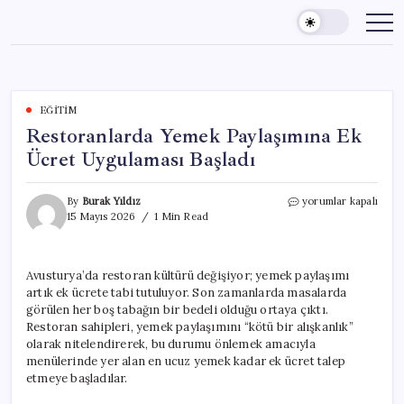
Skip
to
content
EĞITIM
Restoranlarda Yemek Paylaşımına Ek
Ücret Uygulaması Başladı
Restoranlarda
By
Burak Yıldız
yorumlar kapalı
Yemek
15 Mayıs 2026
1 Min Read
Paylaşımına
Ek
Ücret
Avusturya’da restoran kültürü değişiyor; yemek paylaşımı
Uygulaması
artık ek ücrete tabi tutuluyor. Son zamanlarda masalarda
Başladı
için
görülen her boş tabağın bir bedeli olduğu ortaya çıktı.
Restoran sahipleri, yemek paylaşımını “kötü bir alışkanlık”
olarak nitelendirerek, bu durumu önlemek amacıyla
menülerinde yer alan en ucuz yemek kadar ek ücret talep
etmeye başladılar.