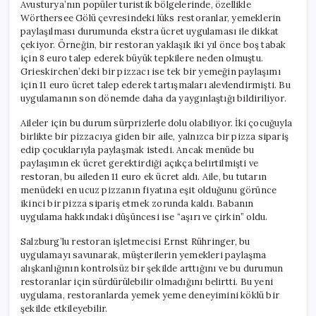
Avusturya’nın popüler turistik bölgelerinde, özellikle
Wörthersee Gölü çevresindeki lüks restoranlar, yemeklerin
paylaşılması durumunda ekstra ücret uygulaması ile dikkat
çekiyor. Örneğin, bir restoran yaklaşık iki yıl önce boş tabak
için 8 euro talep ederek büyük tepkilere neden olmuştu.
Grieskirchen’deki bir pizzacı ise tek bir yemeğin paylaşımı
için 11 euro ücret talep ederek tartışmaları alevlendirmişti. Bu
uygulamanın son dönemde daha da yaygınlaştığı bildiriliyor.
Aileler için bu durum sürprizlerle dolu olabiliyor. İki çocuğuyla
birlikte bir pizzacıya giden bir aile, yalnızca bir pizza sipariş
edip çocuklarıyla paylaşmak istedi. Ancak menüde bu
paylaşımın ek ücret gerektirdiği açıkça belirtilmişti ve
restoran, bu aileden 11 euro ek ücret aldı. Aile, bu tutarın
menüdeki en ucuz pizzanın fiyatına eşit olduğunu görünce
ikinci bir pizza sipariş etmek zorunda kaldı. Babanın
uygulama hakkındaki düşüncesi ise “aşırı ve çirkin” oldu.
Salzburg’lu restoran işletmecisi Ernst Rühringer, bu
uygulamayı savunarak, müşterilerin yemekleri paylaşma
alışkanlığının kontrolsüz bir şekilde arttığını ve bu durumun
restoranlar için sürdürülebilir olmadığını belirtti. Bu yeni
uygulama, restoranlarda yemek yeme deneyimini köklü bir
şekilde etkileyebilir.