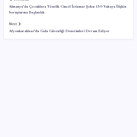
Almanya’da Çocuklara Yönelik Cinsel İstismar Şoku: 130 Vakaya İlişkin
Soruşturma Başlatıldı
Next
Afyonkarahisar’da Gıda Güvenliği Denetimleri Devam Ediyor
SON YAZILAR
ABD tarım dışı istihdam verisinde negatif sürpriz
Huawei Mate 80 için 16GB RAM ve 1TB Model
Duyuruldu