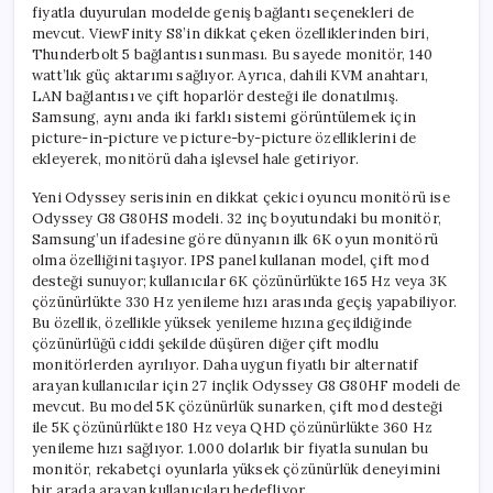
fiyatla duyurulan modelde geniş bağlantı seçenekleri de
mevcut. ViewFinity S8’in dikkat çeken özelliklerinden biri,
Thunderbolt 5 bağlantısı sunması. Bu sayede monitör, 140
watt’lık güç aktarımı sağlıyor. Ayrıca, dahili KVM anahtarı,
LAN bağlantısı ve çift hoparlör desteği ile donatılmış.
Samsung, aynı anda iki farklı sistemi görüntülemek için
picture-in-picture ve picture-by-picture özelliklerini de
ekleyerek, monitörü daha işlevsel hale getiriyor.
Yeni Odyssey serisinin en dikkat çekici oyuncu monitörü ise
Odyssey G8 G80HS modeli. 32 inç boyutundaki bu monitör,
Samsung’un ifadesine göre dünyanın ilk 6K oyun monitörü
olma özelliğini taşıyor. IPS panel kullanan model, çift mod
desteği sunuyor; kullanıcılar 6K çözünürlükte 165 Hz veya 3K
çözünürlükte 330 Hz yenileme hızı arasında geçiş yapabiliyor.
Bu özellik, özellikle yüksek yenileme hızına geçildiğinde
çözünürlüğü ciddi şekilde düşüren diğer çift modlu
monitörlerden ayrılıyor. Daha uygun fiyatlı bir alternatif
arayan kullanıcılar için 27 inçlik Odyssey G8 G80HF modeli de
mevcut. Bu model 5K çözünürlük sunarken, çift mod desteği
ile 5K çözünürlükte 180 Hz veya QHD çözünürlükte 360 Hz
yenileme hızı sağlıyor. 1.000 dolarlık bir fiyatla sunulan bu
monitör, rekabetçi oyunlarla yüksek çözünürlük deneyimini
bir arada arayan kullanıcıları hedefliyor.