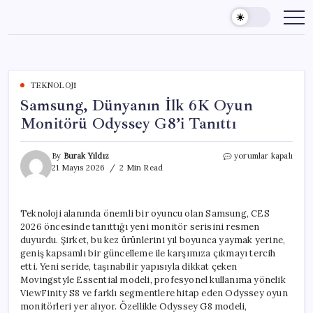
Skip
to
content
TEKNOLOJI
Samsung, Dünyanın İlk 6K Oyun
Monitörü Odyssey G8’i Tanıttı
Samsung,
By
Burak Yıldız
yorumlar kapalı
Dünyanın
21 Mayıs 2026
2 Min Read
İlk
6K
Oyun
Teknoloji alanında önemli bir oyuncu olan Samsung, CES
Monitörü
2026 öncesinde tanıttığı yeni monitör serisini resmen
Odyssey
G8’i
duyurdu. Şirket, bu kez ürünlerini yıl boyunca yaymak yerine,
Tanıttı
geniş kapsamlı bir güncelleme ile karşımıza çıkmayı tercih
için
etti. Yeni seride, taşınabilir yapısıyla dikkat çeken
Movingstyle Essential modeli, profesyonel kullanıma yönelik
ViewFinity S8 ve farklı segmentlere hitap eden Odyssey oyun
monitörleri yer alıyor. Özellikle Odyssey G8 modeli,