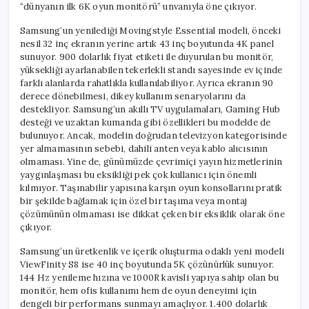
“dünyanın ilk 6K oyun monitörü” unvanıyla öne çıkıyor.
Samsung’un yenilediği Movingstyle Essential modeli, önceki
nesil 32 inç ekranın yerine artık 43 inç boyutunda 4K panel
sunuyor. 900 dolarlık fiyat etiketi ile duyurulan bu monitör,
yüksekliği ayarlanabilen tekerlekli standı sayesinde ev içinde
farklı alanlarda rahatlıkla kullanılabiliyor. Ayrıca ekranın 90
derece dönebilmesi, dikey kullanım senaryolarını da
destekliyor. Samsung’un akıllı TV uygulamaları, Gaming Hub
desteği ve uzaktan kumanda gibi özellikleri bu modelde de
bulunuyor. Ancak, modelin doğrudan televizyon kategorisinde
yer almamasının sebebi, dahili anten veya kablo alıcısının
olmaması. Yine de, günümüzde çevrimiçi yayın hizmetlerinin
yaygınlaşması bu eksikliği pek çok kullanıcı için önemli
kılmıyor. Taşınabilir yapısına karşın oyun konsollarını pratik
bir şekilde bağlamak için özel bir taşıma veya montaj
çözümünün olmaması ise dikkat çeken bir eksiklik olarak öne
çıkıyor.
Samsung’un üretkenlik ve içerik oluşturma odaklı yeni modeli
ViewFinity S8 ise 40 inç boyutunda 5K çözünürlük sunuyor.
144 Hz yenileme hızına ve 1000R kavisli yapıya sahip olan bu
monitör, hem ofis kullanımı hem de oyun deneyimi için
dengeli bir performans sunmayı amaçlıyor. 1.400 dolarlık