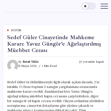
Skip
to
content
EĞITIM
Sedef Güler Cinayetinde Mahkeme
Kararı: Yavuz Güngör’e Ağırlaştırılmış
Müebbet Cezası
Sedef
By
Burak Yıldız
yorumlar kapalı
Güler
11 Mayıs 2026
1 Min Read
Cinayetinde
Mahkeme
Kararı:
Sedef Güler’in öldürülmesiyle ilgili olarak açılan davada, 2’si
Yavuz
tutuklu, 1’i firari toplam 3 sanığın yargılanması sonucunda
Güngör’e
Ağırlaştırılmış
mahkeme kararı verildi. Sanıklardan biri, Yavuz Güngör,
Müebbet
ağırlaştırılmış müebbet hapis cezasına çarptırılırken, diğer
Cezası
bir sanığa 18 yıl hapis cezası verildi. Olayın ardından yürütülen
için
soruşturma, cinayetin detaylarını gün yüzüne çıkardı ve
mahkeme süreci, kamuoyunun dikkatini çekti. Tüm