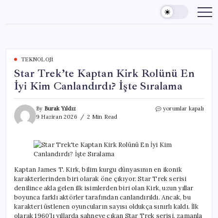
Skip
to
content
TEKNOLOJI
Star Trek’te Kaptan Kirk Rolünü En
İyi Kim Canlandırdı? İşte Sıralama
Star
By
Burak Yıldız
yorumlar kapalı
Trek’te
9 Haziran 2026
2 Min Read
Kaptan
Kirk
Rolünü
En
İyi
Kim
Kaptan James T. Kirk, bilim kurgu dünyasının en ikonik
Canlandırdı?
karakterlerinden biri olarak öne çıkıyor. Star Trek serisi
İşte
denilince akla gelen ilk isimlerden biri olan Kirk, uzun yıllar
Sıralama
boyunca farklı aktörler tarafından canlandırıldı. Ancak, bu
için
karakteri üstlenen oyuncuların sayısı oldukça sınırlı kaldı. İlk
olarak 1960’lı yıllarda sahneye çıkan Star Trek serisi, zamanla