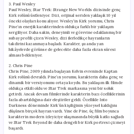
3. Paul Wesley
Paul Wesley, Star Trek: Strange New Worlds dizisinde genç
Kirk rolünü üstleniyor. Dizi, orijinal seriden yaklaşık 10 yıl
önceki olayları konu alıyor. Wesley’in Kirk yorumu, Chris
Pine’ın enerjik karakterinden oldukça farklı bir yaklaşım
sergiliyor. Daha sakin, deneyimli ve görevine odaklanmış bir
subay profili çizen Wesley, dizi ilerledikçe hayranların
takdirini kazanmaya başladı. Karakter, şu anda yan
hikâyelerde görünse de gelecekte daha fazla ekran süresi
alması bekleniyor.
2. Chris Pine
Chris Pine, 2009 yılında başlayan Kelvin evreninde Kaptan
Kirk rolünü devraldı. Pine’ın yorumu, karakterin daha genç ve
dinamik bir versiyonunu ortaya koydu. Bu yaklaşım ilk filmde
oldukça etkili oldu ve Star Trek markasına yeni bir soluk
getirdi. Ancak devam filmlerinde karakterin bazı özelliklerinin
fazla abartıldığına dair eleştiriler geldi. Özellikle Into
Darkness döneminde Kirk’ün kişiliğinin yüzeysel kaldığını
düşünen birçok hayran vardı. Yine de Pine, üç film boyunca
karakterin modern izleyiciye ulaşmasında büyük katkı sağladı
ve Star Trek Beyond ile daha dengeli bir Kirk portresi çizmeyi
başardı.