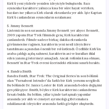
Kirk’ü yeni yüzlerle yeniden izleyiciyle buluşturdu. Bazı
oyuncular karaktere yalnızca kısa bir süre hayat verirken,
bazıları ise yıllarca Kirk olarak ekranlarda yer aldı. İşte Kaptan
Kirk’ü canlandıran oyuncuların sıralaması:
5. Jimmy Bennett
Listemizin son sırasında Jimmy Bennett yer alıyor. Bennett,
2009 yapımı Star Trek filminde genç Kirk karakterini
canlandırdı. Filmde sadece birkaç dakika ekranlarda
görünmesine rağmen, karakterin yeni nesil izleyicilere
tanıtılması açısından önemli bir rol üstlendi. Özellikle Kirk’ün
araba çaldığı açılış sahnesi, karakterin asi ve kuralları ihlal
eden yanını göstermeyi amaçladı. Ancak rolünün kısa olması,
Bennett’in Star Trek evreni üzerindeki etkisini sınırlı bıraktı.
4. Sandra Smith
Sandra Smith, Star Trek: The Original Series’in son bölümü
olan “Turnabout Intruder”da farklı bir Kirk yorumu sergiledi.
Bu bölümde Dr. Janice Lester ile Kirk arasında beden değişimi
gerçekleşiyor. Smith, böylece Kirk karakterini canlandırma
fırsatı buldu. Bu bölüm, yıllar içinde tartışmalı yapımlar
arasında yer aldı ve cinsiyet ayrımcılığı gibi temalara
odaklanarak izleyiciler arasında farklı görüşler oluşturdu.