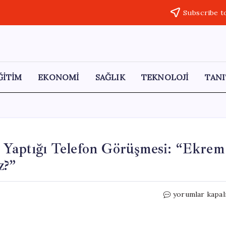
Subscribe t
ĞİTİM
EKONOMİ
SAĞLIK
TEKNOLOJİ
TANI
e Yaptığı Telefon Görüşmesi: “Ekrem
z?”
Tanju
yorumlar kapal
Özcan’ın
Akın
Gürlek