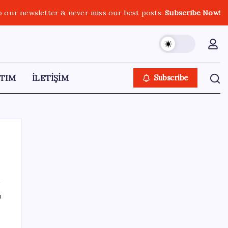
o our newsletter & never miss our best posts.
Subscribe Now!
TIM
İLETİŞİM
Subscribe
SON YAZILAR
ı
Kia EV2 Türkiye Yolcusu: İşte Beklenen
Fiyat ve Özellikler