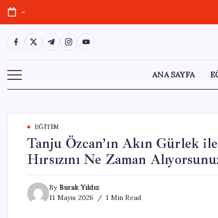
Skip
-
to
content
https://www.facebook.com/
https://twitter.com/
https://t.me/
https://www.instagram.com/
https://youtube.com/
ANA SAYFA
E
EĞITIM
Tanju Özcan’ın Akın Gürlek il
Hırsızını Ne Zaman Alıyorsunu
By
Burak Yıldız
11 Mayıs 2026
1 Min Read