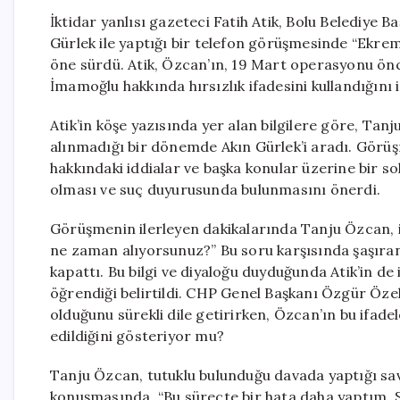
İktidar yanlısı gazeteci Fatih Atik, Bolu Belediye
Gürlek ile yaptığı bir telefon görüşmesinde “Ekre
öne sürdü. Atik, Özcan’ın, 19 Mart operasyonu ö
İmamoğlu hakkında hırsızlık ifadesini kullandığını i
Atik’in köşe yazısında yer alan bilgilere göre, Ta
alınmadığı bir dönemde Akın Gürlek’i aradı. Görü
hakkındaki iddialar ve başka konular üzerine bir so
olması ve suç duyurusunda bulunmasını önerdi.
Görüşmenin ilerleyen dakikalarında Tanju Özcan, i
ne zaman alıyorsunuz?” Bu soru karşısında şaşıra
kapattı. Bu bilgi ve diyaloğu duyduğunda Atik’in 
öğrendiği belirtildi. CHP Genel Başkanı Özgür Özel 
olduğunu sürekli dile getirirken, Özcan’ın bu ifadel
edildiğini gösteriyor mu?
Tanju Özcan, tutuklu bulunduğu davada yaptığı sav
konuşmasında, “Bu süreçte bir hata daha yaptım. 