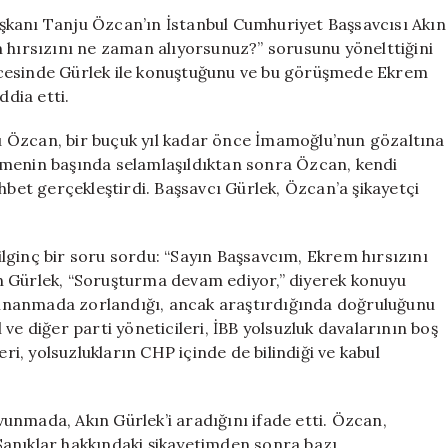
ile
 Başkanı Tanju Özcan’ın İstanbul Cumhuriyet Başsavcısı Akın
Yaptığı
m hırsızını ne zaman alıyorsunuz?” sorusunu yönelttiğini
Telefon
ncesinde Gürlek ile konuştuğunu ve bu görüşmede Ekrem
Görüşmesi:
ddia etti.
“Ekrem
Hırsızını
nju Özcan, bir buçuk yıl kadar önce İmamoğlu’nun gözaltına
Ne
şmenin başında selamlaşıldıktan sonra Özcan, kendi
Zaman
hbet gerçekleştirdi. Başsavcı Gürlek, Özcan’a şikayetçi
Alıyorsunuz?”
için
lginç bir soru sordu: “Sayın Başsavcım, Ekrem hırsızını
n Gürlek, “Soruşturma devam ediyor,” diyerek konuyu
de inanmada zorlandığı, ancak araştırdığında doğruluğunu
ve diğer parti yöneticileri, İBB yolsuzluk davalarının boş
eri, yolsuzlukların CHP içinde de bilindiği ve kabul
unmada, Akın Gürlek’i aradığını ifade etti. Özcan,
Sanıklar hakkındaki şikayetimden sonra bazı