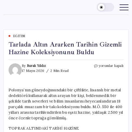
Skip
to
content
EĞITIM
Tarlada Altın Ararken Tarihin Gizemli
Hazine Koleksiyonunu Buldu
Tarlada
By
Burak Yıldız
yorumlar kapalı
Altın
17 Mayıs 2026
2 Min Read
Ararken
Tarihin
Gizemli
Polonya’nın güneydoğusundaki bir çiftlikte, lisanslı bir metal
Hazine
dedektörü kullanarak altın arayan bir kişi, beklenmedik bir
Koleksiyonunu
Buldu
şekilde tarih severleri ve bilim insanlarını heyecanlandıran 18
için
parçalık muazzam bir takı koleksiyonu buldu. M.Ö. 550 ile 400
yılları arasına tarihlendirilen bu eşsiz hazine, yaklaşık 2.500 yıl
önce özenle toprağa gömülmüş.
TOPRAK ALTINDAKİ TARİHİ HAZİNE