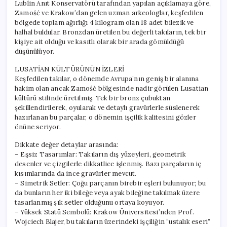
Lublin Anıt Konservatörü tarafından yapılan açıklamaya göre,
Zamość ve Krakow’dan gelen uzman arkeologlar, keşfedilen
bölgede toplam ağırlığı 4 kilogram olan 18 adet bilezik ve
halhal buldular. Bronzdan üretilen bu değerli takıların, tek bir
kişiye ait olduğu ve kasıtlı olarak bir arada gömüldüğü
düşünülüyor.
LUSATİAN KÜLTÜRÜNÜN İZLERİ
Keşfedilen takılar, o dönemde Avrupa’nın geniş bir alanına
hakim olan ancak Zamość bölgesinde nadir görülen Lusatian
kültürü stilinde üretilmiş. Tek bir bronz çubuktan
şekillendirilerek, oyularak ve detaylı gravürlerle süslenerek
hazırlanan bu parçalar, o dönemin işçilik kalitesini gözler
önüne seriyor.
Dikkate değer detaylar arasında:
– Eşsiz Tasarımlar: Takıların dış yüzeyleri, geometrik
desenler ve çizgilerle dikkatlice işlenmiş. Bazı parçaların iç
kısımlarında da ince gravürler mevcut.
– Simetrik Setler: Çoğu parçanın birebir eşleri bulunuyor; bu
da bunların her iki bileğe veya ayak bileğine takılmak üzere
tasarlanmış şık setler olduğunu ortaya koyuyor.
– Yüksek Statü Sembolü: Krakow Üniversitesi’nden Prof.
Wojciech Blajer, bu takıların üzerindeki işçiliğin “ustalık eseri”