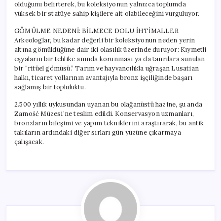
olduğunu belirterek, bu koleksiyonun yalnızca toplumda
yüksek bir statüye sahip kişilere ait olabileceğini vurguluyor.
GÖMÜLME NEDENİ: BİLMECE DOLU İHTİMALLER
Arkeologlar, bu kadar değerli bir koleksiyonun neden yerin
altına gömüldüğüne dair iki olasılık üzerinde duruyor: Kıymetli
eşyaların bir tehlike anında korunması ya da tanrılara sunulan
bir “ritüel gömüsü.” Tarım ve hayvancılıkla uğraşan Lusatian
halkı, ticaret yollarının avantajıyla bronz işçiliğinde başarı
sağlamış bir topluluktu.
2.500 yıllık uykusundan uyanan bu olağanüstü hazine, şu anda
Zamość Müzesi’ne teslim edildi. Konservasyon uzmanları,
bronzların bileşimi ve yapım tekniklerini araştırarak, bu antik
takıların ardındaki diğer sırları gün yüzüne çıkarmaya
çalışacak.