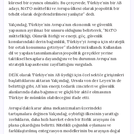
küresel bir oyuncu olmaktı. Bu çerçevede, Türkiye’nin bir AB
adayı, NATO müttefiki ve Avrupa ülkesi olarak jeopolitik bir
tehdit olarak değerlendirilmesi yanlıştır” dedi.
Yalçındağ, Türkiye’nin Avrupa’nın ekonomik ve güvenlik
yapısının ayrılmaz bir unsuru olduğunu belirterek, “NATO
müttefikliği, Gümrük Birliği ve enerji, göç, güvenlik
konularındaki derin bağımlılık, Türkiye’yi Avrupa için stratejik
bir ortak konumuna getiriyor” ifadelerini kullandı. Kullanılan
dil ve yapılan tanımlamaların jeopolitik gerçekler yerine
taktiksel hesaplara dayandığını ve bu durumun Avrupa’nın
stratejik kapasitesini zayıflattığını vurguladı.
DEİK olarak Türkiye’nin AB üyeliği için özel sektör girişimleri
başlattıklarını aktaran Yalçındağ, Ursula von der Leyen’in de
belirttiği gibi, AB’nin enerji, tedarik zincirleri ve güvenlik
alanlarında daha bağımsız ve güçlü bir aktör olmasının
Türkiye ile mümkün olabileceğini ifade etti.
Avrupa’daki karar alma mekanizmaları üzerindeki
tartışmalara değinen Yalçındağ, oybirliği ilkesinin yarattığı
zorlukların, daha hızlı hareket eden bir Birlik arayışını ön
plana çıkardığını belirtti. Nitelikli çoğunluk oylaması ve
farklılaştırılmış entegrasyon modellerinin bu arayışın doğal