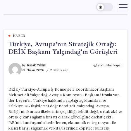
Skip
to
content
HABER
Türkiye, Avrupa’nın Stratejik Ortağı:
DEİK Başkanı Yalçındağ’ın Görüşleri
Türkiye,
By
Burak Yıldız
yorumlar kapalı
Avrupa’nın
23 Nisan 2026
2 Min Read
Stratejik
Ortağı:
DEİK
DEİK/Türkiye-Avrupa İş Konseyleri Koordinatör Başkanı
Başkanı
Mehmet Ali Yalçındağ, Avrupa Komisyonu Başkanı Ursula von
Yalçındağ’ın
Görüşleri
der Leyen’in Türkiye hakkında yaptığı açıklamaları ve
için
Türkiye-AB ilişkilerini değerlendirdi. Yalçındağ, Avrupa
Birliği’nin kurucu ilkelerinin çeşitliliği tehdit değil, ortak akıl ve
ortak çıkar sağlama fırsatı olarak gördüğüne dikkat çekti.
“AB’nin kuruluşunda hedeflenen, ekonomik entegrasyon ile
kalıcı barışı sağlamak ve kıta üzerinde köprüler kurarak