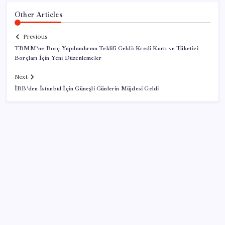
Other Articles
Previous
TBMM’ne Borç Yapılandırma Teklifi Geldi: Kredi Kartı ve Tüketici
Borçları İçin Yeni Düzenlemeler
Next
İBB’den İstanbul İçin Güneşli Günlerin Müjdesi Geldi
SON YAZILAR
Ekran Kartı Fiyatlarına Zam Yolda: Yüzde 40’a Varan