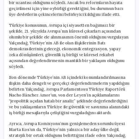
bir uzantısı olduğunu söyledi. Ancak bu reformların hayata
geçirilmesi için yine oybirliği gerektiğini, bu durumun bazı
üye devletlerin çekincelerini belirleyici kıldığını ifade etti.
Türkiye konusunun, Avrupa içi siyasetten bağımsız bir
şekilde, 21. yüzyılda Avrupa’nın küresel çıkarları açısından
olumlu bir şekilde ele alınmasının önemli olduğunu vurgulayan
Yalçındağ, Türkiye’nin AB ile olan ilişkilerinin Batı
demokrasilerinin geleceği, ekonomik entegrasyon, yapay
zeka dönüşümleri, güvenlik iş birliği ve küresel rekabet
açısından değerlendirmenin mantıklı bir yaklaşım olduğunu
söyledi.
Son dönemde Türkiye’nin AB içindeki konumlandırılmasına
ilişkin daha dengeli ve gerçekçi değerlendirmelerin yapıldığını
belirten Yalçındağ, Avrupa Parlamentosu Türkiye Raportörü
Nacho Sánchez Amor’un, von der Leyen’in açıklamalarını
“jeopolitik açıdan hatalı bir analiz” şeklinde değerlendirdiğini
ve bu yaklaşımların Türkiye ile güvenlik ve savunma alanındaki
iş birliği mesajlarıyla çeliştiğini vurguladığını aktardı.
Ayrıca, Avrupa Komisyonu’nun genişlemeden sorumlu üyesi
Marta Kos’un da, Türkiye’nin yalnızca bir aday ülke değil,
stratejik bir ortak olduğunu belirttiğini ifade eden Yalçındağ,