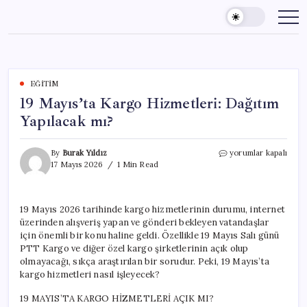
Skip
to
content
EĞITIM
19 Mayıs’ta Kargo Hizmetleri: Dağıtım
Yapılacak mı?
19
By
Burak Yıldız
yorumlar kapalı
Mayıs’ta
17 Mayıs 2026
1 Min Read
Kargo
Hizmetleri:
Dağıtım
19 Mayıs 2026 tarihinde kargo hizmetlerinin durumu, internet
Yapılacak
üzerinden alışveriş yapan ve gönderi bekleyen vatandaşlar
mı?
için
için önemli bir konu haline geldi. Özellikle 19 Mayıs Salı günü
PTT Kargo ve diğer özel kargo şirketlerinin açık olup
olmayacağı, sıkça araştırılan bir sorudur. Peki, 19 Mayıs’ta
kargo hizmetleri nasıl işleyecek?
19 MAYIS’TA KARGO HİZMETLERİ AÇIK MI?