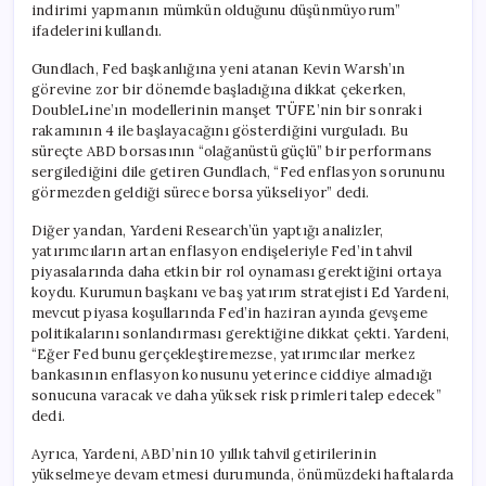
indirimi yapmanın mümkün olduğunu düşünmüyorum”
ifadelerini kullandı.
Gundlach, Fed başkanlığına yeni atanan Kevin Warsh’ın
görevine zor bir dönemde başladığına dikkat çekerken,
DoubleLine’ın modellerinin manşet TÜFE’nin bir sonraki
rakamının 4 ile başlayacağını gösterdiğini vurguladı. Bu
süreçte ABD borsasının “olağanüstü güçlü” bir performans
sergilediğini dile getiren Gundlach, “Fed enflasyon sorununu
görmezden geldiği sürece borsa yükseliyor” dedi.
Diğer yandan, Yardeni Research’ün yaptığı analizler,
yatırımcıların artan enflasyon endişeleriyle Fed’in tahvil
piyasalarında daha etkin bir rol oynaması gerektiğini ortaya
koydu. Kurumun başkanı ve baş yatırım stratejisti Ed Yardeni,
mevcut piyasa koşullarında Fed’in haziran ayında gevşeme
politikalarını sonlandırması gerektiğine dikkat çekti. Yardeni,
“Eğer Fed bunu gerçekleştiremezse, yatırımcılar merkez
bankasının enflasyon konusunu yeterince ciddiye almadığı
sonucuna varacak ve daha yüksek risk primleri talep edecek”
dedi.
Ayrıca, Yardeni, ABD’nin 10 yıllık tahvil getirilerinin
yükselmeye devam etmesi durumunda, önümüzdeki haftalarda