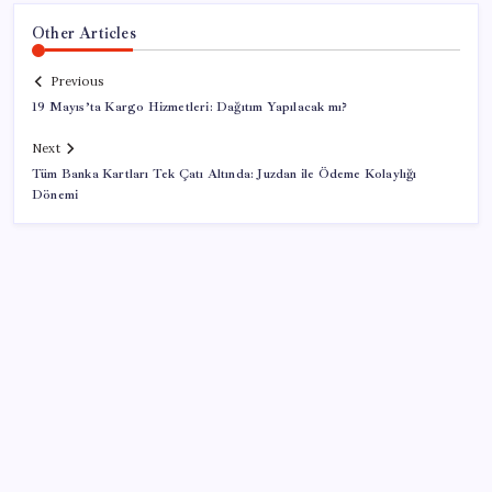
Other Articles
Previous
19 Mayıs’ta Kargo Hizmetleri: Dağıtım Yapılacak mı?
Next
Tüm Banka Kartları Tek Çatı Altında: Juzdan ile Ödeme Kolaylığı
Dönemi
SON YAZILAR
Kia EV2 Türkiye Yolcusu: İşte Beklenen Fiyat ve