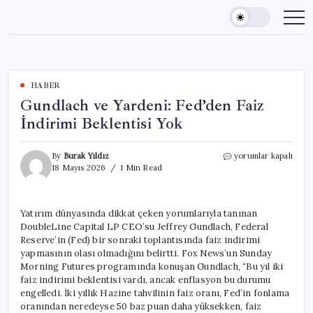
Skip
to
content
HABER
Gundlach ve Yardeni: Fed’den Faiz
İndirimi Beklentisi Yok
Gundlach
By
Burak Yıldız
yorumlar kapalı
ve
18 Mayıs 2026
1 Min Read
Yardeni:
Fed’den
Faiz
Yatırım dünyasında dikkat çeken yorumlarıyla tanınan
İndirimi
DoubleLine Capital LP CEO’su Jeffrey Gundlach, Federal
Beklentisi
Yok
Reserve’in (Fed) bir sonraki toplantısında faiz indirimi
için
yapmasının olası olmadığını belirtti. Fox News’un Sunday
Morning Futures programında konuşan Gundlach, “Bu yıl iki
faiz indirimi beklentisi vardı, ancak enflasyon bu durumu
engelledi. İki yıllık Hazine tahvilinin faiz oranı, Fed’in fonlama
oranından neredeyse 50 baz puan daha yüksekken, faiz