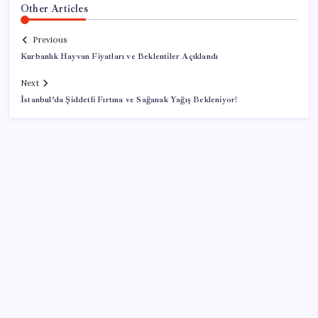
Other Articles
Previous
Kurbanlık Hayvan Fiyatları ve Beklentiler Açıklandı
Next
İstanbul’da Şiddetli Fırtına ve Sağanak Yağış Bekleniyor!
SON YAZILAR
Ona yatıran köşeyi döndü: Yılbaşından beri en çok
kazandıran oldu