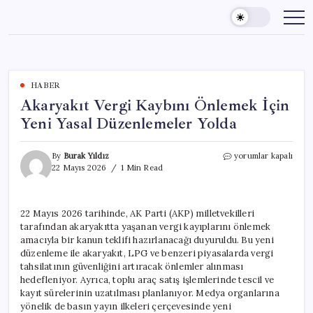
Skip
to
content
HABER
Akaryakıt Vergi Kaybını Önlemek İçin
Yeni Yasal Düzenlemeler Yolda
Akaryakıt
By
Burak Yıldız
yorumlar kapalı
Vergi
22 Mayıs 2026
1 Min Read
Kaybını
Önlemek
İçin
22 Mayıs 2026 tarihinde, AK Parti (AKP) milletvekilleri
Yeni
tarafından akaryakıtta yaşanan vergi kayıplarını önlemek
Yasal
Düzenlemeler
amacıyla bir kanun teklifi hazırlanacağı duyuruldu. Bu yeni
Yolda
düzenleme ile akaryakıt, LPG ve benzeri piyasalarda vergi
için
tahsilatının güvenliğini artıracak önlemler alınması
hedefleniyor. Ayrıca, toplu araç satış işlemlerinde tescil ve
kayıt sürelerinin uzatılması planlanıyor. Medya organlarına
yönelik de basın yayın ilkeleri çerçevesinde yeni