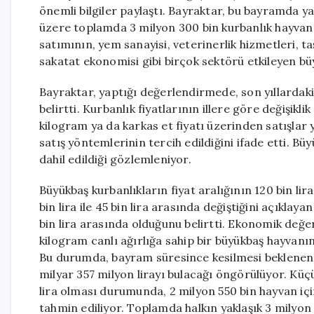
önemli bilgiler paylaştı. Bayraktar, bu bayramda y
üzere toplamda 3 milyon 300 bin kurbanlık hayvanın
satımının, yem sanayisi, veterinerlik hizmetleri, ta
sakatat ekonomisi gibi birçok sektörü etkileyen büyü
Bayraktar, yaptığı değerlendirmede, son yıllardaki 
belirtti. Kurbanlık fiyatlarının illere göre değişik
kilogram ya da karkas et fiyatı üzerinden satışlar y
satış yöntemlerinin tercih edildiğini ifade etti. Büy
dahil edildiği gözlemleniyor.
Büyükbaş kurbanlıkların fiyat aralığının 120 bin lira
bin lira ile 45 bin lira arasında değiştiğini açıklaya
bin lira arasında olduğunu belirtti. Ekonomik değe
kilogram canlı ağırlığa sahip bir büyükbaş hayvanın 
Bu durumda, bayram süresince kesilmesi beklenen
milyar 357 milyon lirayı bulacağı öngörülüyor. Küçü
lira olması durumunda, 2 milyon 550 bin hayvan içi
tahmin ediliyor. Toplamda halkın yaklaşık 3 milyon 