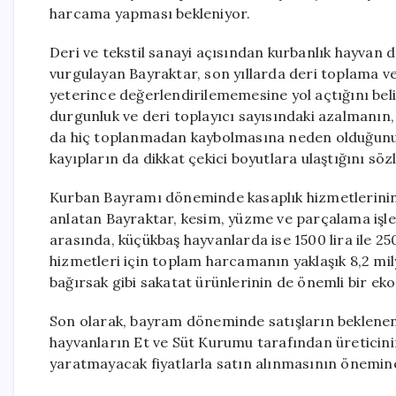
harcama yapması bekleniyor.
Deri ve tekstil sanayi açısından kurbanlık hayvan
vurgulayan Bayraktar, son yıllarda deri toplama v
yeterince değerlendirilememesine yol açtığını beli
durgunluk ve deri toplayıcı sayısındaki azalmanın,
da hiç toplanmadan kaybolmasına neden olduğunu 
kayıpların da dikkat çekici boyutlara ulaştığını sözl
Kurban Bayramı döneminde kasaplık hizmetlerinin 
anlatan Bayraktar, kesim, yüzme ve parçalama işleml
arasında, küçükbaş hayvanlarda ise 1500 lira ile 250
hizmetleri için toplam harcamanın yaklaşık 8,2 mily
bağırsak gibi sakatat ürünlerinin de önemli bir ek
Son olarak, bayram döneminde satışların beklene
hayvanların Et ve Süt Kurumu tarafından üreticini
yaratmayacak fiyatlarla satın alınmasının önemine