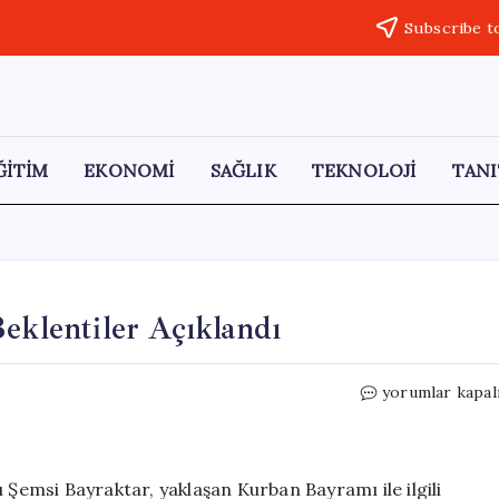
Subscribe t
ĞİTİM
EKONOMİ
SAĞLIK
TEKNOLOJİ
TANI
eklentiler Açıklandı
Kurbanlık
yorumlar kapal
Hayvan
Fiyatları
ve
Beklentiler
 Şemsi Bayraktar, yaklaşan Kurban Bayramı ile ilgili