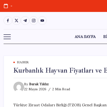
Skip
-
to
content
https://www.facebook.com/
https://twitter.com/
https://t.me/
https://www.instagram.com/
https://youtube.com/
ANA SAYFA
E
HABER
Kurbanlık Hayvan Fiyatları ve B
By
Burak Yıldız
22 Mayıs 2026
2 Min Read
Türkiye Ziraat Odaları Birliği (TZOB) Genel Başkanı