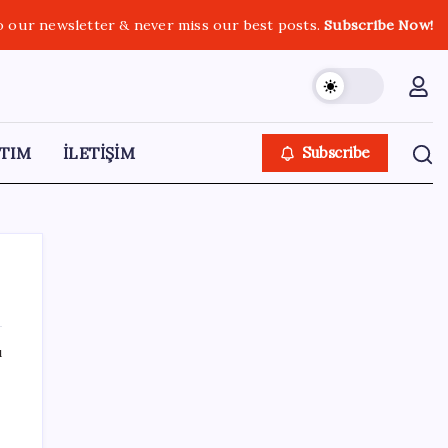
o our newsletter & never miss our best posts.
Subscribe Now!
TIM
İLETİŞİM
Subscribe
ı
SON YAZILAR
Ekran Kartı Fiyatlarına Zam Yolda: Yüzde
40’a Varan Fiyat Artışı