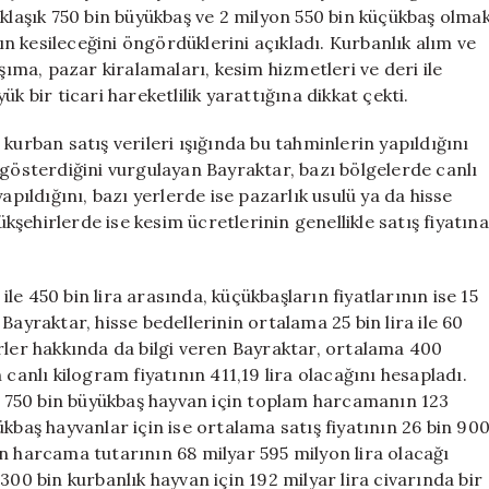
Açıklandı
aklaşık 750 bin büyükbaş ve 2 milyon 550 bin küçükbaş olma
için
 kesileceğini öngördüklerini açıkladı. Kurbanlık alım ve
şıma, pazar kiralamaları, kesim hizmetleri ve deri ile
k bir ticari hareketlilik yarattığına dikkat çekti.
kurban satış verileri ışığında bu tahminlerin yapıldığını
lik gösterdiğini vurgulayan Bayraktar, bazı bölgelerde canlı
apıldığını, bazı yerlerde ise pazarlık usulü ya da hisse
ükşehirlerde ise kesim ücretlerinin genellikle satış fiyatına
 ile 450 bin lira arasında, küçükbaşların fiyatlarının ise 15
n Bayraktar, hisse bedellerinin ortalama 25 bin lira ile 60
rler hakkında da bilgi veren Bayraktar, ortalama 400
canlı kilogram fiyatının 411,19 lira olacağını hesapladı.
 750 bin büyükbaş hayvan için toplam harcamanın 123
kbaş hayvanlar için ise ortalama satış fiyatının 26 bin 90
n harcama tutarının 68 milyar 595 milyon lira olacağı
300 bin kurbanlık hayvan için 192 milyar lira civarında bir