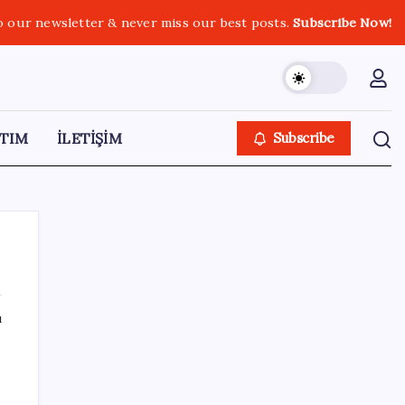
o our newsletter & never miss our best posts.
Subscribe Now!
TIM
İLETİŞİM
Subscribe
ı
SON YAZILAR
Ekran Kartı Fiyatlarına Zam Yolda: Yüzde
40’a Varan Fiyat Artışı