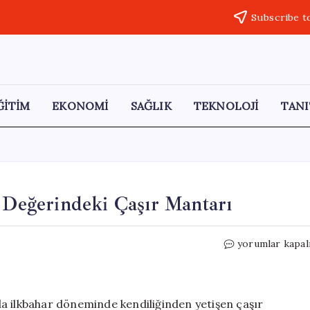
Subscribe t
ĞİTİM
EKONOMİ
SAĞLIK
TEKNOLOJİ
TANI
n Değerindeki Çaşır Mantarı
Dağların
yorumlar kapal
Hazinesi:
Kilosu
Altın
Değerindeki
a ilkbahar döneminde kendiliğinden yetişen çaşır