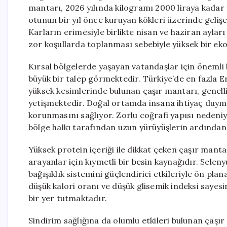
mantarı, 2026 yılında kilogramı 2000 liraya kadar 
otunun bir yıl önce kuruyan kökleri üzerinde gelişe
Karların erimesiyle birlikte nisan ve haziran ayla
zor koşullarda toplanması sebebiyle yüksek bir ek
Kırsal bölgelerde yaşayan vatandaşlar için önemli
büyük bir talep görmektedir. Türkiye’de en fazla Er
yüksek kesimlerinde bulunan çaşır mantarı, genelli
yetişmektedir. Doğal ortamda insana ihtiyaç duyma
korunmasını sağlıyor. Zorlu coğrafi yapısı nedeni
bölge halkı tarafından uzun yürüyüşlerin ardından t
Yüksek protein içeriği ile dikkat çeken çaşır manta
arayanlar için kıymetli bir besin kaynağıdır. Sele
bağışıklık sistemini güçlendirici etkileriyle ön pla
düşük kalori oranı ve düşük glisemik indeksi sayes
bir yer tutmaktadır.
Sindirim sağlığına da olumlu etkileri bulunan çaşır