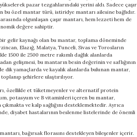
Çaşır
yükselerek pazar tezgahlarındaki yerini aldı. Sadece çaşır
Mantarı
n bu özel mantar türü, istiridye mantarı ailesine bağlıdır.
için
rı arasında olgunlaşan çaşır mantarı, hem lezzeti hem de
onomik değere sahiptir.
 bir gelir kaynağı olan bu mantar, toplama döneminde
zincan, Elazığ, Malatya, Tunceli, Sivas ve Torosların
kle 1500 ile 2500 metre rakımlı dağlık alanlarda
dan gelişmesi, bu mantarın besin değerinin ve saflığının
yle dik yamaçlarda ve kayalık alanlarda bulunan mantar,
oplanıp şehirlere ulaştırılıyor.
rı, özellikle et tüketmeyenler ve alternatif protein
nyum, potasyum ve B vitaminleri içeren bu mantar,
na çıkmakta ve kalp sağlığını desteklemektedir. Ayrıca
inde, diyabet hastalarının beslenme listelerinde de önemli
 mantarı, bağırsak florasını destekleyen bileşenler içerir.