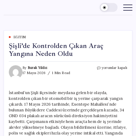
Skip
to
content
EĞITIM
Şişli’de Kontrolden Çıkan Araç
Yangına Neden Oldu
Şişli’de
By
Burak Yıldız
yorumlar kapalı
Kontrolden
17 Mayıs 2026
1 Min Read
Çıkan
Araç
Yangına
İstanbul’un Şişli ilçesinde meydana gelen bir olayda,
Neden
kontrolden çıkan bir otomobil bir iş yerine çarparak yangın
Oldu
için
çıkardı. 17 Mayıs 2026 tarihinde, Esentepe Mahallesi’nde
bulunan Büyükdere Caddesi üzerinde gerçekleşen kazada, 34
GND 034 plakalı aracın sürücüsü direksiyon hakimiyetini
kaybetti. Çarpmanın etkisiyle hem araçta hem de iş yerinde
alevler yükselmeye başladı. Olayın bildirilmesi üzerine, itfaiye,
polis ve sağlık ekipleri hızla olay yerine intikal etti. Yangında