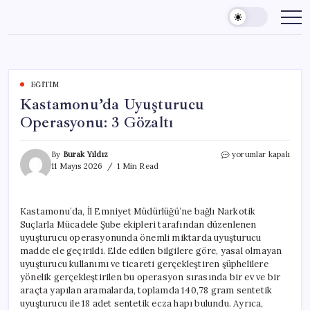
Skip
to
content
EĞITIM
Kastamonu’da Uyuşturucu
Operasyonu: 3 Gözaltı
Kastamonu’da
By
Burak Yıldız
yorumlar kapalı
Uyuşturucu
11 Mayıs 2026
1 Min Read
Operasyonu:
3
Gözaltı
Kastamonu’da, İl Emniyet Müdürlüğü’ne bağlı Narkotik
için
Suçlarla Mücadele Şube ekipleri tarafından düzenlenen
uyuşturucu operasyonunda önemli miktarda uyuşturucu
madde ele geçirildi. Elde edilen bilgilere göre, yasal olmayan
uyuşturucu kullanımı ve ticareti gerçekleştiren şüphelilere
yönelik gerçekleştirilen bu operasyon sırasında bir ev ve bir
araçta yapılan aramalarda, toplamda 140,78 gram sentetik
uyuşturucu ile 18 adet sentetik ecza hapı bulundu. Ayrıca,