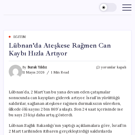
Skip
to
content
EĞITIM
Lübnan’da Ateşkese Rağmen Can
Kaybı Hızla Artıyor
Lübnan’da
By
Burak Yıldız
yorumlar kapalı
Ateşkese
11 Mayıs 2026
1 Min Read
Rağmen
Can
Kaybı
Lübnan’da, 2 Mart’tan bu yana devam eden çatışmalar
Hızla
sonucunda can kayıpları giderek artıyor. İsrail’in yürüttüğü
Artıyor
için
saldırılar, sağlanan ateşkese rağmen durmaksızın sürerken,
ülkede ölü sayısı 2 bin 869’a ulaştı. Son 24 saat içerisinde ise
bu sayı 23 kişi daha artış gösterdi.
Lübnan Sağlık Bakanlığı’nın yaptığı açıklamalara göre, İsrail’in
2 Mart tarihinden itibaren gerçekleştirdiği saldırılarda